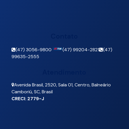
Contato
(47) 3056-9800
(47) 99204-2821
(47)
99635-2555
Atendimento
Avenida Brasil
,
2520
,
Sala 01
,
Centro
,
Balneário
Camboriú
,
SC
,
Brasil
CRECI: 2779-J