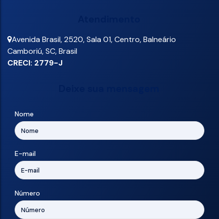
Atendimento
Avenida Brasil
,
2520
,
Sala 01
,
Centro
,
Balneário
Camboriú
,
SC
,
Brasil
CRECI: 2779-J
Deixe sua mensagem
Nome
E-mail
Número