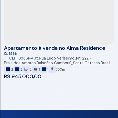
Apartamento à venda no Alma Residence
com 02 quartos, 01 vaga e 55m² - Praia dos
8366
CEP: 88331-435
,
Rua Érico Veríssimo
,
N°:
222
,
Amores, Balneário Camboriú
Praia dos Amores
,
Balneário Camboriú
,
Santa Catarina
,
Brasil
2
2
2
1
1
750m
R$
945.000,00
1