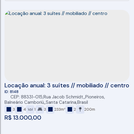
Locação anual: 3 suítes // mobiliado // centro
8148
CEP: 88331-015
,
Rua Jacob Schmidt
,
Pioneiros
,
Balneário Camboriú
,
Santa Catarina
,
Brasil
3
4
1
3
233m²
2
200m
R$
13.000,00