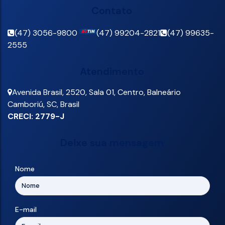
Contato
(47) 3056-9800
(47) 99204-2821
(47) 99635-
2555
Atendimento
Avenida Brasil
,
2520
,
Sala 01
,
Centro
,
Balneário
Camboriú
,
SC
,
Brasil
CRECI: 2779-J
Deixe sua mensagem
Nome
E-mail