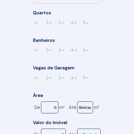
Quartos
1+
2+
3+
4+
5+
Banheiros
1+
2+
3+
4+
5+
Vagas de Garagem
1+
2+
3+
4+
5+
Área
De
m²
Até
m²
Valor do Imóvel