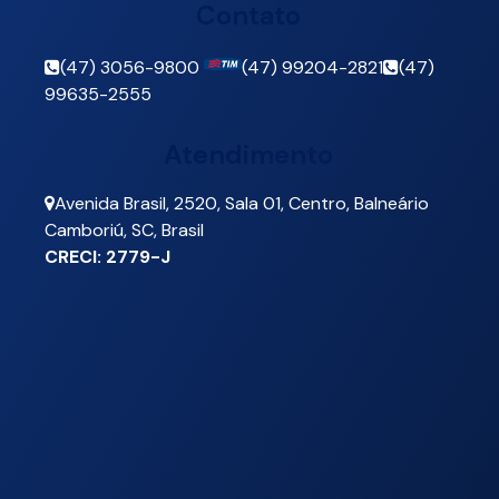
Contato
(47) 3056-9800
(47) 99204-2821
(47)
99635-2555
Atendimento
Avenida Brasil
,
2520
,
Sala 01
,
Centro
,
Balneário
Camboriú
,
SC
,
Brasil
CRECI: 2779-J