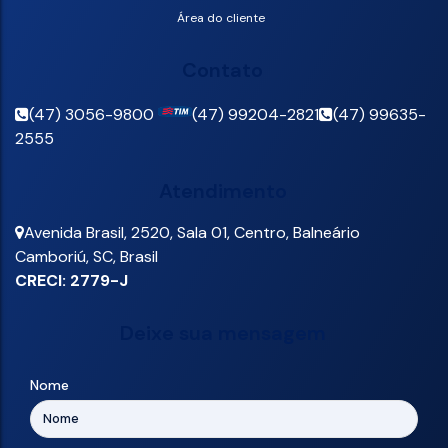
Área do cliente
Contato
(47) 3056-9800
(47) 99204-2821
(47) 99635-
2555
Atendimento
Avenida Brasil
,
2520
,
Sala 01
,
Centro
,
Balneário
Camboriú
,
SC
,
Brasil
CRECI: 2779-J
Deixe sua mensagem
Nome