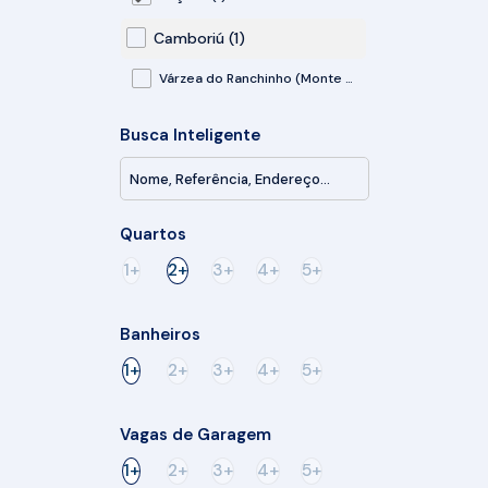
Camboriú (1)
Várzea do Ranchinho (Monte Alegre) (1)
Busca Inteligente
Quartos
1+
2+
3+
4+
5+
Banheiros
1+
2+
3+
4+
5+
Vagas de Garagem
1+
2+
3+
4+
5+