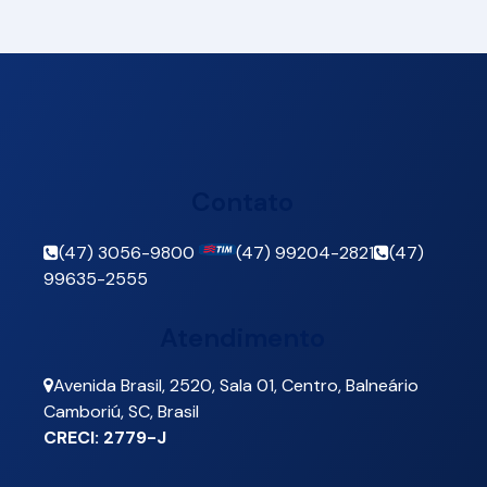
Contato
(47) 3056-9800
(47) 99204-2821
(47)
99635-2555
Atendimento
Avenida Brasil
,
2520
,
Sala 01
,
Centro
,
Balneário
Camboriú
,
SC
,
Brasil
CRECI: 2779-J