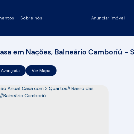
mentos
Sobre nós
Anunciar imóvel
asa em Nações, Balneário Camboriú - 
Ver Mapa
 Avançada