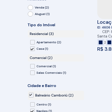
Venda (2)
Aluguel (1)
Locaçã
Tipo do Imóvel
das Na
4606
CEP:
Residencial (3)
Santa Ca
2
Apartamento (2)
R$
3.8
Casa (1)
Comercial (2)
Comercial (1)
Salas Comerciais (1)
Cidade e Bairro
Balneário Camboriú (2)
Centro (1)
Nações (1)