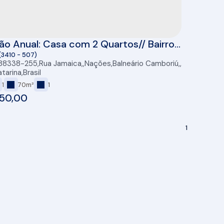
o Anual: Casa com 2 Quartos// Bairro
ções //Balneário Camboriú
(3410 - 507)
 88338-255
,
Rua Jamaica
,
Nações
,
Balneário Camboriú
,
tarina
,
Brasil
1
70m²
1
50,00
1