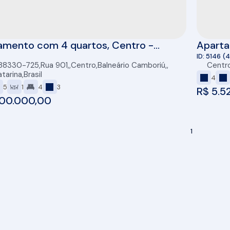
amento com 4 quartos, Centro -
Aparta
ário Camboriú
190m² 
5146
(4
 88330-725
,
Rua 901
,
Centro
,
Balneário Camboriú
,
Centr
Cambo
tarina
,
Brasil
4
5
1
4
3
R$
5.5
00.000,00
1