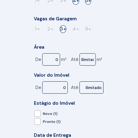
1+
2+
3+
4+
5+
Vagas de Garagem
1+
2+
3+
4+
5+
Área
De
m²
Até
m²
Valor do Imóvel
De
Até
Estágio do Imóvel
Novo (1)
Pronto (1)
Data de Entrega