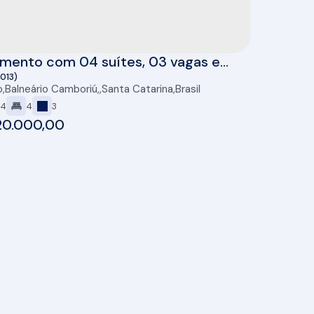
mento com 04 suítes, 03 vagas e
à venda no Cyano Mare em Balneário
013)
o
,
Balneário Camboriú
,
Santa Catarina
,
Brasil
riú/SC
4
4
3
20.000,00