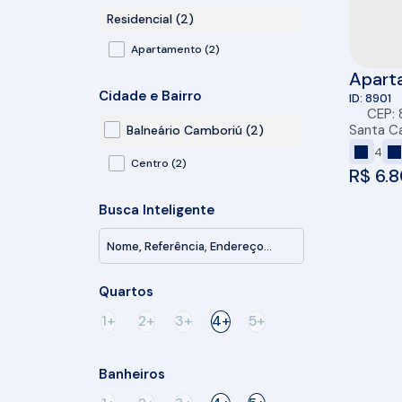
Residencial (2)
Apartamento (2)
Apart
Cidade e Bairro
Balne
8901
CEP:
Santa Ca
Balneário Camboriú (2)
4
Centro (2)
R$
6.8
Busca Inteligente
Quartos
1+
2+
3+
4+
5+
Banheiros