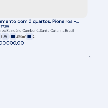
mento com 3 quartos, Pioneiros -
ário Camboriú
(3728)
iros
,
Balneário Camboriú
,
Santa Catarina
,
Brasil
1
1
250m²
2
00.000,00
1