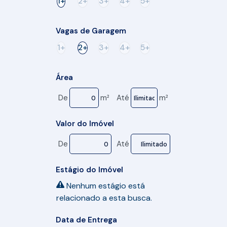
1+
2+
3+
4+
5+
Vagas de Garagem
1+
2+
3+
4+
5+
Área
De
m²
Até
m²
Valor do Imóvel
De
Até
Estágio do Imóvel
Nenhum estágio está
relacionado a esta busca.
Data de Entrega