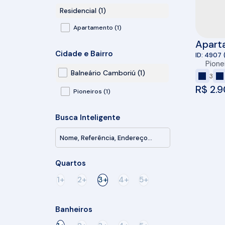
Residencial (1)
Apartamento (1)
Aparta
Cidade e Bairro
Balne
4907
Pione
Balneário Camboriú (1)
3
R$
2.9
Pioneiros (1)
Busca Inteligente
Quartos
1+
2+
3+
4+
5+
Banheiros