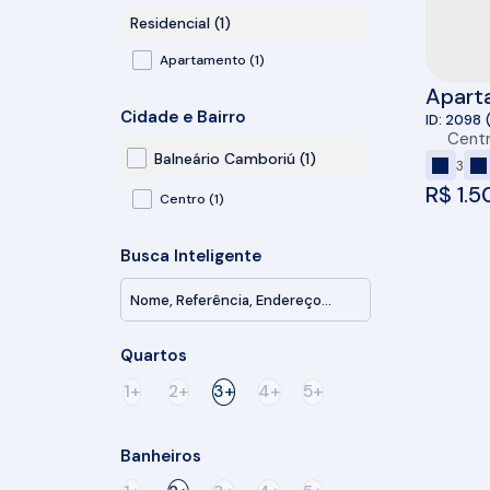
Residencial (1)
Apartamento (1)
Apart
Cidade e Bairro
vaga à
2098
Cent
Cambo
Balneário Camboriú (1)
3
R$
1.5
Centro (1)
Busca Inteligente
Quartos
1+
2+
3+
4+
5+
Banheiros