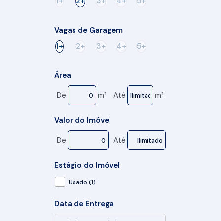
1+
2+
3+
4+
5+
Vagas de Garagem
1+
2+
3+
4+
5+
Área
De
m²
Até
m²
Valor do Imóvel
De
Até
Estágio do Imóvel
Usado (1)
Data de Entrega