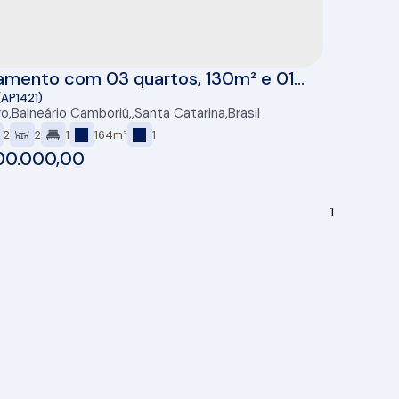
amento com 03 quartos, 130m² e 01
 venda no Centro de Balneário
(AP1421)
ro
,
Balneário Camboriú
,
Santa Catarina
,
Brasil
riú
2
2
1
164m²
1
00.000,00
1