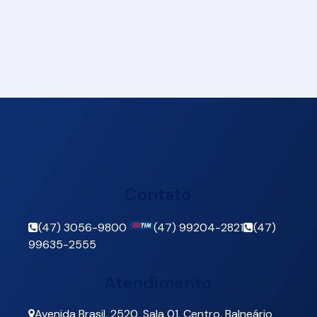
Contato
(47) 3056-9800
(47) 99204-2821
(47)
99635-2555
Atendimento
Avenida Brasil
,
2520
,
Sala 01
,
Centro
,
Balneário