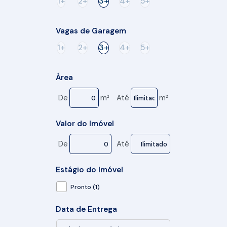
1+
2+
3+
4+
5+
Vagas de Garagem
1+
2+
3+
4+
5+
Área
De
m²
Até
m²
Valor do Imóvel
De
Até
Estágio do Imóvel
Pronto (1)
Data de Entrega