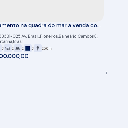
amento na quadra do mar a venda com
itórios (sendo 2 suites e 2 demi),
 88331-025
,
Av. Brasil
,
Pioneiros
,
Balneário Camboriú
,
 3 vagas mobiliado e equipado em
tarina
,
Brasil
ario Camboriú/SC
3
2
2
3
250m
00.000,00
1