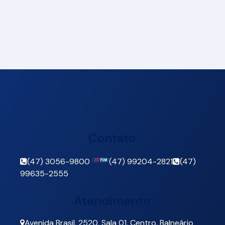
Contato
(47) 3056-9800
(47) 99204-2821
(47)
99635-2555
Atendimento
Avenida Brasil
,
2520
,
Sala 01
,
Centro
,
Balneário