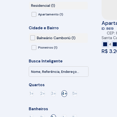
Residencial (1)
Apartamento (1)
Apart
Cidade e Bairro
4 dorm
8619
CEP:
158m²,
Santa Ca
Balneário Camboriú (1)
Balne
4
Pioneiros (1)
R$
3.2
Busca Inteligente
Quartos
1+
2+
3+
4+
5+
Banheiros