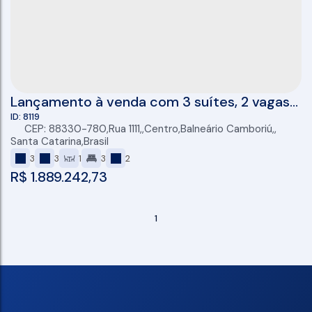
Lançamento à venda com 3 suítes, 2 vagas
de garagem, 102m² no centro em Balneário
8119
CEP: 88330-780
,
Rua 1111
,
Centro
,
Balneário Camboriú
,
Camboriú
Santa Catarina
,
Brasil
3
3
1
3
2
R$
1.889.242,73
1