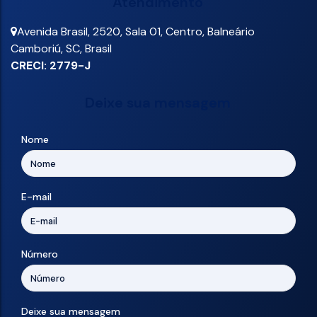
Atendimento
Avenida Brasil
,
2520
,
Sala 01
,
Centro
,
Balneário
Camboriú
,
SC
,
Brasil
CRECI: 2779-J
Deixe sua mensagem
Nome
E-mail
Número
Deixe sua mensagem