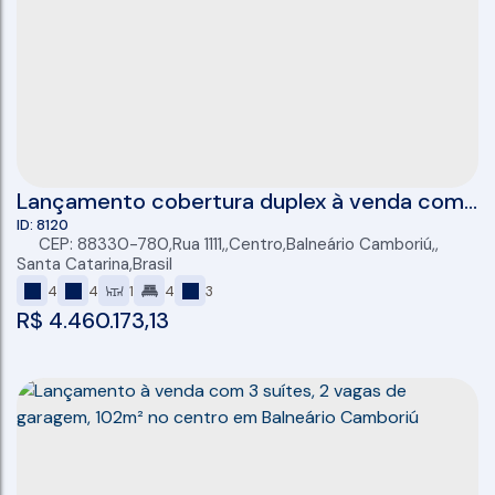
Lançamento cobertura duplex à venda com
4 suítes, 3 vagas de garagem, 204m² em
8120
CEP: 88330-780
,
Rua 1111
,
Centro
,
Balneário Camboriú
,
Balneário Camboriú
Santa Catarina
,
Brasil
4
4
1
4
3
R$
4.460.173,13