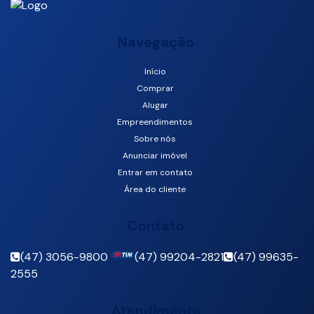
Navegação
Início
Rua 2070, 100, 88330-454, Centro, Balneário Camboriú, Santa
Comprar
Catarina, Brasil
Alugar
Empreendimentos
Sobre nós
Anunciar imóvel
Entrar em contato
Área do cliente
Contato
(47) 3056-9800
(47) 99204-2821
(47) 99635-
2555
Atendimento