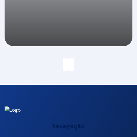
Apartamento à Venda no Edifício Butterfly
em Balneário Camboriú
Navegação