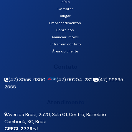
Início
Comprar
Centro, Balneário Camboriú, Santa Catarina, Brasil
Alugar
Empreendimentos
Sobre nós
Anunciar imóvel
Entrar em contato
Área do cliente
Contato
(47) 3056-9800
(47) 99204-2821
(47) 99635-
2555
Atendimento
Avenida Brasil
,
2520
,
Sala 01
,
Centro
,
Balneário
Camboriú
,
SC
,
Brasil
CRECI: 2779-J