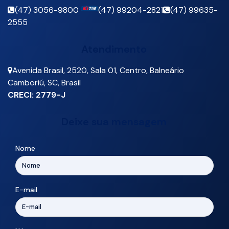
(47) 3056-9800
(47) 99204-2821
(47) 99635-
2555
Atendimento
Avenida Brasil
,
2520
,
Sala 01
,
Centro
,
Balneário
Camboriú
,
SC
,
Brasil
CRECI: 2779-J
Deixe sua mensagem
Nome
E-mail