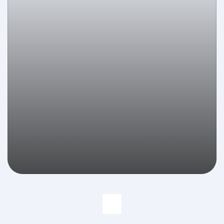
Apartamento diferenciado com 02 quartos,
01 vaga e 90m² de área privativa à venda em
São Francisco de Assis/Camboriú