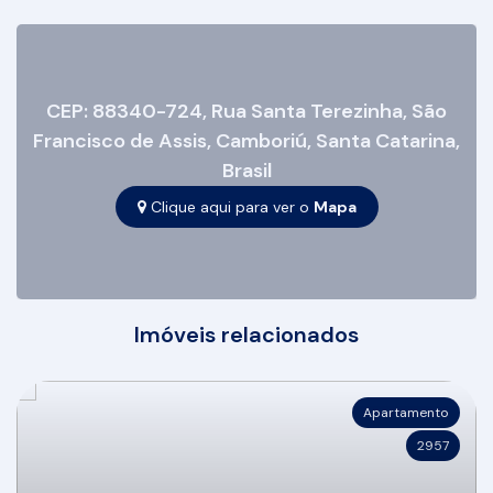
CEP: 88340-724
,
Rua Santa Terezinha
,
São
Francisco de Assis
,
Camboriú
,
Santa Catarina
,
Brasil
Clique aqui para ver o
Mapa
Imóveis relacionados
Apartamento
2957