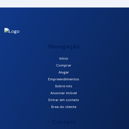
Navegação
Início
Comprar
São Francisco de Assis, Camboriú, Santa Catarina, Brasil
Alugar
Empreendimentos
Sobre nós
Anunciar imóvel
Entrar em contato
Área do cliente
Contato