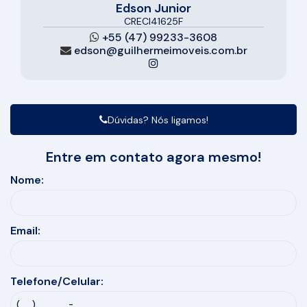
Edson Junior
CRECI
41625F
+55 (47) 99233-3608
edson@guilhermeimoveis.com.br
Dúvidas? Nós ligamos!
Entre em contato agora mesmo!
Nome:
Email:
Telefone/Celular: