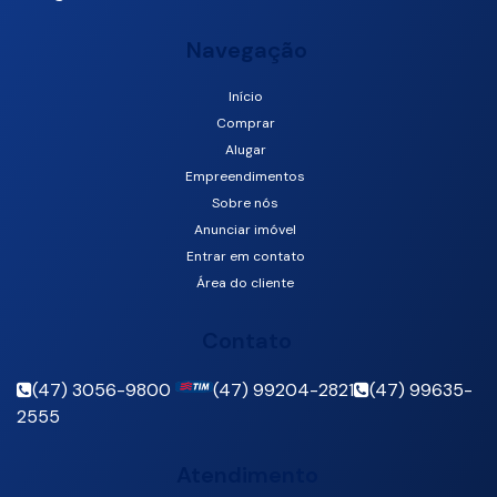
Navegação
Início
Rua 500, 75, 88330-635, Centro, Balneário Camboriú, Santa
Comprar
Catarina, Brasil
Alugar
Empreendimentos
Sobre nós
Anunciar imóvel
Entrar em contato
Área do cliente
Contato
(47) 3056-9800
(47) 99204-2821
(47) 99635-
2555
Atendimento