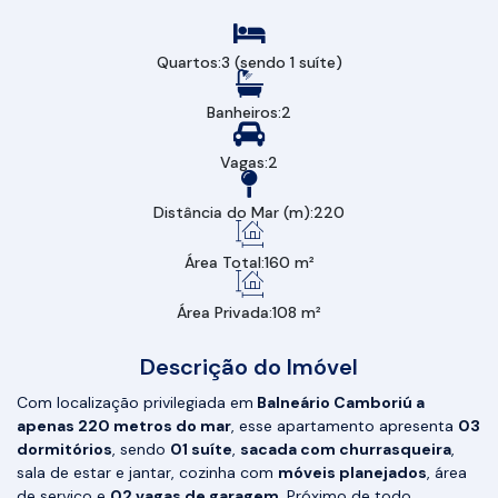
Quartos:
3 (sendo 1 suíte)
Banheiros:
2
Vagas:
2
Distância do Mar (m):
220
Área Total:
160 m²
Área Privada:
108 m²
Descrição do Imóvel
Com localização privilegiada em
Balneário Camboriú a
apenas 220 metros do mar
, esse apartamento apresenta
03
dormitórios
, sendo
01 suíte
,
sacada com churrasqueira
,
sala de estar e jantar, cozinha com
móveis planejados
, área
de serviço e
02 vagas de garagem
. Próximo de todo