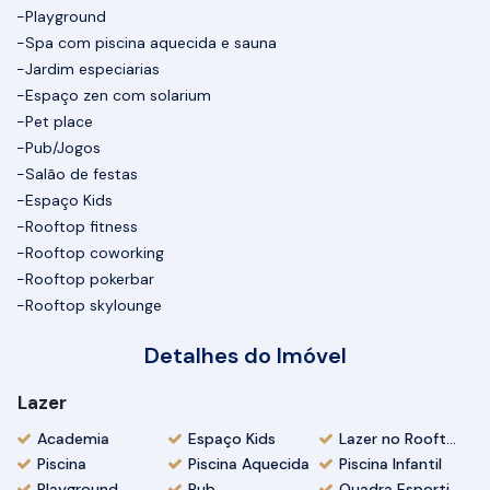
-Playground
-Spa com piscina aquecida e sauna
-Jardim especiarias
-Espaço zen com solarium
-Pet place
-Pub/Jogos
-Salão de festas
-Espaço Kids
-Rooftop fitness
-Rooftop coworking
-Rooftop pokerbar
-Rooftop skylounge
Detalhes do Imóvel
Lazer
Academia
Espaço Kids
Lazer no Rooftop
Piscina
Piscina Aquecida
Piscina Infantil
Playground
Pub
Quadra Esportiva