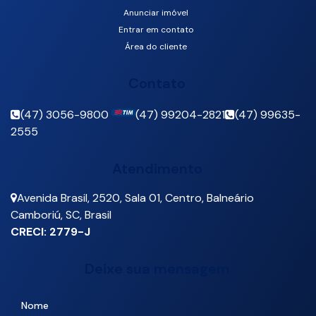
Anunciar imóvel
Entrar em contato
Área do cliente
Contato
(47) 3056-9800
(47) 99204-2821
(47) 99635-
2555
Atendimento
Avenida Brasil
,
2520
,
Sala 01
,
Centro
,
Balneário
Camboriú
,
SC
,
Brasil
CRECI: 2779-J
Deixe sua mensagem
Nome