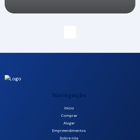
Navegação
Início
Comprar
Praia Brava, Itajaí, Santa Catarina, Brasil
Alugar
Empreendimentos
Sobre nós