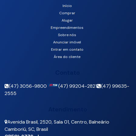
Início
Comprar
Alugar
Empreendimentos
Sobre nós
Anunciar imóvel
Entrar em contato
Área do cliente
Contato
(47) 3056-9800
(47) 99204-2821
(47) 99635-
2555
Atendimento
Avenida Brasil
,
2520
,
Sala 01
,
Centro
,
Balneário
Camboriú
,
SC
,
Brasil