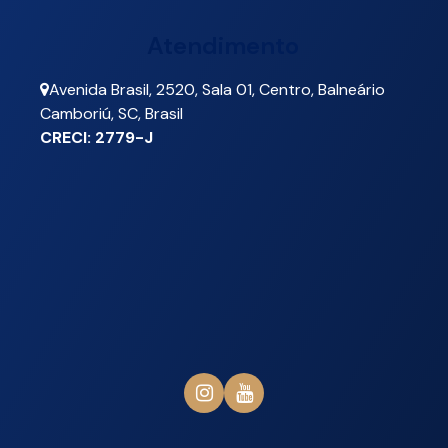
Atendimento
Avenida Brasil
,
2520
,
Sala 01
,
Centro
,
Balneário
Camboriú
,
SC
,
Brasil
CRECI: 2779-J