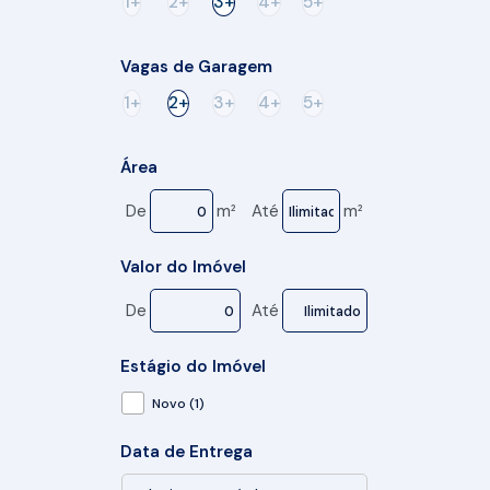
1+
2+
3+
4+
5+
Vagas de Garagem
1+
2+
3+
4+
5+
Área
De
m²
Até
m²
Valor do Imóvel
De
Até
Estágio do Imóvel
Novo (1)
Data de Entrega