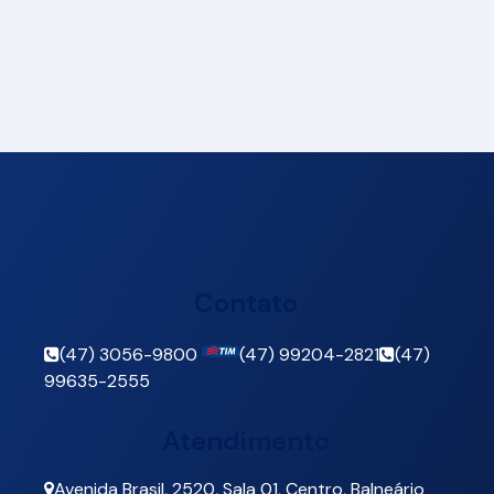
Contato
(47) 3056-9800
(47) 99204-2821
(47)
99635-2555
Atendimento
Avenida Brasil
,
2520
,
Sala 01
,
Centro
,
Balneário