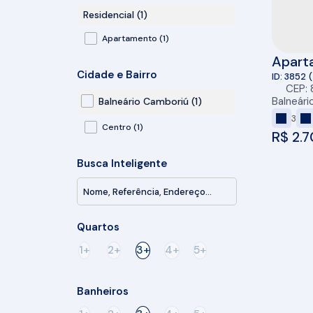
Residencial (1)
Apartamento (1)
Apart
Cidade e Bairro
no Ac
3852
CEP:
Balneári
Balneário Camboriú (1)
3
Centro (1)
R$
2.7
Busca Inteligente
Quartos
1+
2+
3+
4+
5+
Banheiros