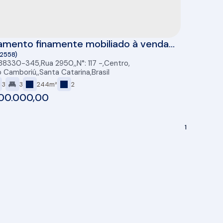
amento finamente mobiliado à venda
quabella em Balneário Camboriú
(2558)
 88330-345
,
Rua 2950
,
N°:
117
,
Centro
,
o Camboriú
,
Santa Catarina
,
Brasil
3
3
244m²
2
00.000,00
1