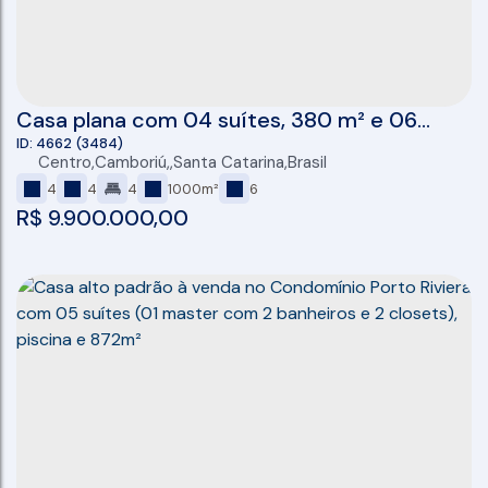
Casa plana com 04 suítes, 380 m² e 06
vagas à venda no condomínio Reserva
4662
(3484)
Centro
,
Camboriú
,
Santa Catarina
,
Brasil
Camboriú
4
4
4
1000m²
6
R$
9.900.000,00