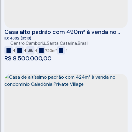
Casa alto padrão com 490m² à venda no
condomínio Reserva Camboriú - Yacht &
4682
(3518)
Centro
,
Camboriú
,
Santa Catarina
,
Brasil
Golf
4
4
4
720m²
4
R$
8.500.000,00