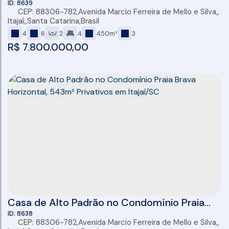
Horizontal Praia Brava, 4 Suítes, 450m²
8639
CEP: 88306-782
,
Avenida Marcio Ferreira de Mello e Silva
,
Privativos – Itajaí/SC
Itajaí
,
Santa Catarina
,
Brasil
4
6
2
4
450m²
3
R$
7.800.000,00
Casa de Alto Padrão no Condomínio Praia
Brava Horizontal, 543m² Privativos em
8638
CEP: 88306-782
,
Avenida Marcio Ferreira de Mello e Silva
,
Itajaí/SC