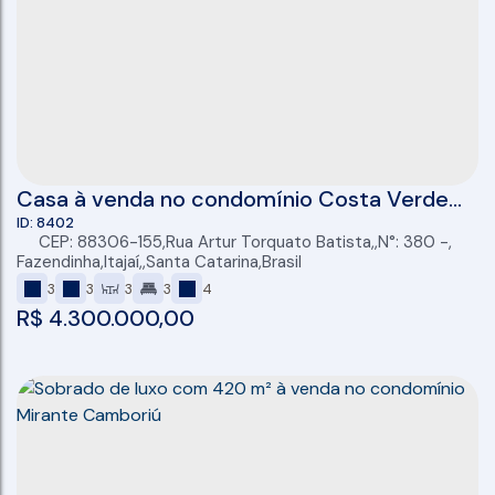
Casa à venda no condomínio Costa Verde
com 03 suítes, 04 vagas e 324m²,
8402
CEP: 88306-155
,
Rua Artur Torquato Batista
,
N°:
380
,
Fazenda/Itajaí
Fazendinha
,
Itajaí
,
Santa Catarina
,
Brasil
3
3
3
3
4
R$
4.300.000,00