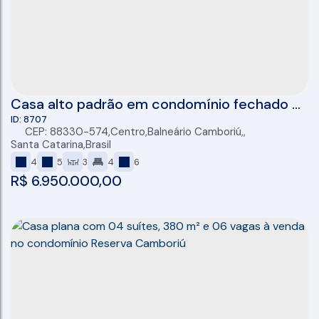
Casa alto padrão em condomínio fechado c/
4 suítes (01 master com closet), 565m² no
8707
CEP: 88330-574
,
Centro
,
Balneário Camboriú
,
cond. Bella Vista em Balneário Camboriú/SC
Santa Catarina
,
Brasil
4
5
3
4
6
R$
6.950.000,00