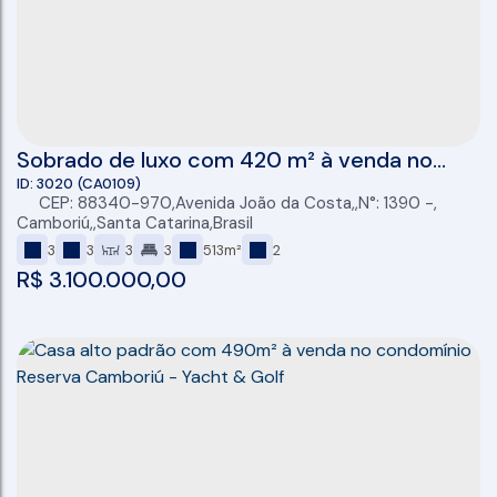
Sobrado de luxo com 420 m² à venda no
condomínio Mirante Camboriú
3020
(CA0109)
CEP: 88340-970
,
Avenida João da Costa
,
N°:
1390
,
Camboriú
,
Santa Catarina
,
Brasil
3
3
3
3
513m²
2
R$
3.100.000,00