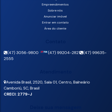
Empreendimentos
Sobre nós
Anunciar imóvel
Entrar em contato
Área do cliente
Contato
(47) 3056-9800
(47) 99204-2821
(47) 99635-
2555
Atendimento
Avenida Brasil
,
2520
,
Sala 01
,
Centro
,
Balneário
Camboriú
,
SC
,
Brasil
CRECI: 2779-J
Deixe sua mensagem