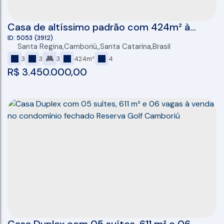
Casa de altíssimo padrão com 424m² à
venda no condomínio Caledônia Private
5053
(3912)
Santa Regina
,
Camboriú
,
Santa Catarina
,
Brasil
Village
3
3
3
424m²
4
R$
3.450.000,00