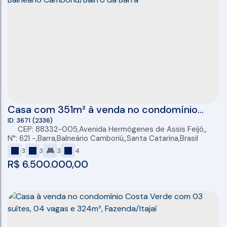
Casa com 351m² à venda no condomínio
Bella Vista em Balneário Camboriú/Bairro da
3671
(2336)
CEP: 88332-005
,
Avenida Hermógenes de Assis Feijó
,
Barra
N°:
621
,
Barra
,
Balneário Camboriú
,
Santa Catarina
,
Brasil
3
3
3
4
R$
6.500.000,00