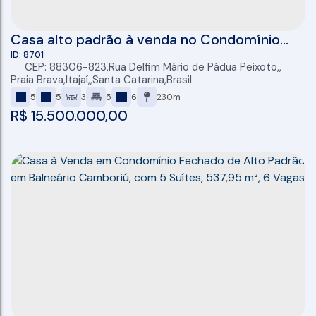
Casa alto padrão à venda no Condomínio
Porto Riviera com 05 suítes (01 master com
8701
CEP: 88306-823
,
Rua Delfim Mário de Pádua Peixoto
,
2 banheiros e 2 closets), piscina e 872m²
Praia Brava
,
Itajaí
,
Santa Catarina
,
Brasil
5
5
3
5
6
230m
R$
15.500.000,00