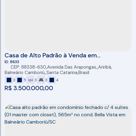
Casa de Alto Padrão à Venda em
Condomínio Fechado – Balneário
8633
CEP: 88338-630
,
Avenida Das Arapongas
,
Ariribá
,
Camboriú/SC
Balneário Camboriú
,
Santa Catarina
,
Brasil
3
5
3
3
4
R$
3.500.000,00