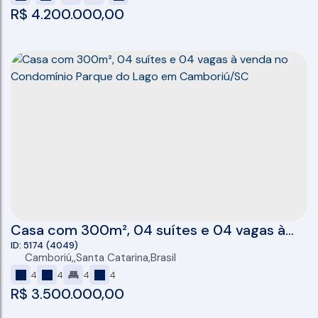
R$
4.200.000,00
Casa com 300m², 04 suítes e 04 vagas à
venda no Condomínio Parque do Lago em
5174
(4049)
Camboriú
,
Santa Catarina
,
Brasil
Camboriú/SC
4
4
4
4
R$
3.500.000,00