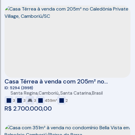
Casa Térrea à venda com 205m² no
Caledônia Private Village, Camboriú/SC
5294
(3998)
Santa Regina
,
Camboriú
,
Santa Catarina
,
Brasil
3
3
3
459m²
2
R$
2.700.000,00