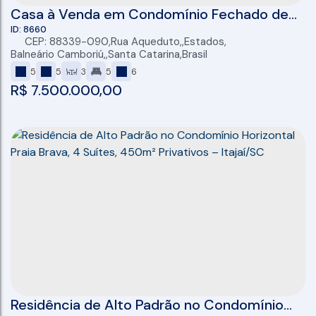
Casa à Venda em Condomínio Fechado de
Alto Padrão em Balneário Camboriú, com 5
8660
CEP: 88339-090
,
Rua Aqueduto
,
Estados
,
Suítes, 537,95 m², 6 Vagas
Balneário Camboriú
,
Santa Catarina
,
Brasil
5
5
3
5
6
R$
7.500.000,00
Residência de Alto Padrão no Condomínio