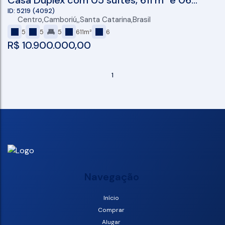
Casa Duplex com 05 suítes, 611 m² e 06
vagas à venda no condomínio fechado
5219
(4092)
Centro
,
Camboriú
,
Santa Catarina
,
Brasil
Reserva Golf Camboriú
5
5
5
611m²
6
R$
10.900.000,00
1
Navegação
Início
Comprar
Alugar