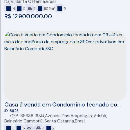
Itajaí
,
Santa Catarina
,
Brasil
4
5
3
658m²
5
R$
12.900.000,00
Casa á venda em Condomínio fechado com
03 suítes mais dependência de empregada
8623
CEP: 88338-630
,
Avenida Das Arapongas
,
Ariribá
,
e 350m² privativos em Balneário
Balneário Camboriú
,
Santa Catarina
,
Brasil
Camboriú/SC
3
6
1
3
2