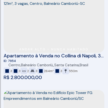
ANDAR ALTO - NUNCA HABITADO
Apartamento à Venda no Collina di Napoli, 3
suítes, 121m², 3 vagas, Centro, Balneário
7954
Centro
,
Balneário Camboriú
,
Santa Catarina
,
Brasil
Camboriú-SC
3
3
2
3
264m²
3
550m
R$
2.800.000,00