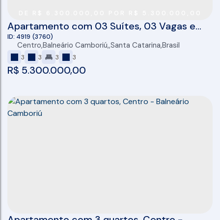
DE R$ 6.300.000,00 POR R$ 5.300.000,00
Apartamento com 03 Suítes, 03 Vagas e
167M² no Parigi Residenza em Balneário
4919
(3760)
Centro
,
Balneário Camboriú
,
Santa Catarina
,
Brasil
Camboriú
3
3
3
3
R$
5.300.000,00
Apartamento com 3 quartos, Centro -