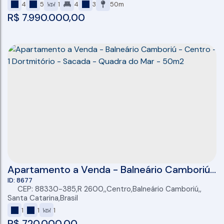
4
5
1
4
3
50m
R$
7.990.000,00
Apartamento a Venda - Balneário Camboriú
- Centro - 1 Dortmitório - Sacada - Quadra
8677
CEP: 88330-385
,
R 2600
,
Centro
,
Balneário Camboriú
,
do Mar - 50m2
Santa Catarina
,
Brasil
1
1
1
R$
720.000,00