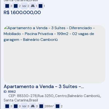
Santa Catarina
,
Brasil
3
2
2
1
1
R$
1.600.000,00
Apartamento a Venda - 3 Suítes -
Diferenciado - Mobiliado - Piscina Privativa -
8962
CEP: 88330-278
,
Rua 3250
,
Centro
,
Balneário Camboriú
,
199m2 - 02 vagas de garagem - Balneário
Santa Catarina
,
Brasil
Camboriú
3
3
3
3
288m²
2