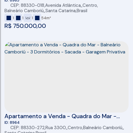
Unidade Lateral - 1 Dormitório - 54 m2 Total
8965
CEP: 88330-018
,
Avenida Atlântica
,
Centro
,
- - Balneário Camboriú - SC
Balneário Camboriú
,
Santa Catarina
,
Brasil
1
1
1
54m²
R$
750.000,00
Apartamento a Venda - Quadra do Mar -
Balneário Camboriú - 3 Dormitórios - Sacada
8964
CEP: 88330-272
,
Rua 3300
,
Centro
,
Balneário Camboriú
,
- Garagem Privativa