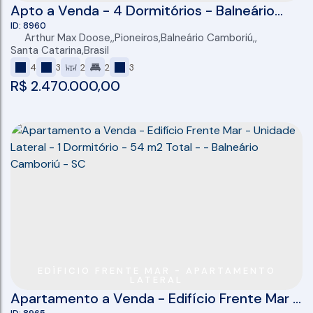
Apto a Venda - 4 Dormitórios - Balneário
Camboriú - Lançamento - 140m2 privativos
8960
Arthur Max Doose
,
Pioneiros
,
Balneário Camboriú
,
Santa Catarina
,
Brasil
4
3
2
2
3
R$
2.470.000,00
EDÍFICIO FRENTE MAR - APARTAMENTO
LATERAL
Apartamento a Venda - Edifício Frente Mar -