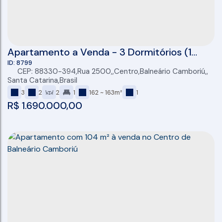
Apartamento a Venda - 3 Dormitórios (1
suíte) - Sacada com Churrasqueira a Carvão
8799
CEP: 88330-394
,
Rua 2500
,
Centro
,
Balneário Camboriú
,
- Centro - Balneário Camboriú
Santa Catarina
,
Brasil
3
2
2
1
162 ~ 163m²
1
R$
1.690.000,00