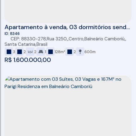
Apartamento à venda, 03 dormitórios sendo
01 suíte, 87 m2, 02 vagas, Centro, Balneário
8346
CEP: 88330-278
,
Rua 3250
,
Centro
,
Balneário Camboriú
,
Camboriú
Santa Catarina
,
Brasil
3
2
2
1
128m²
2
600m
R$
1.600.000,00