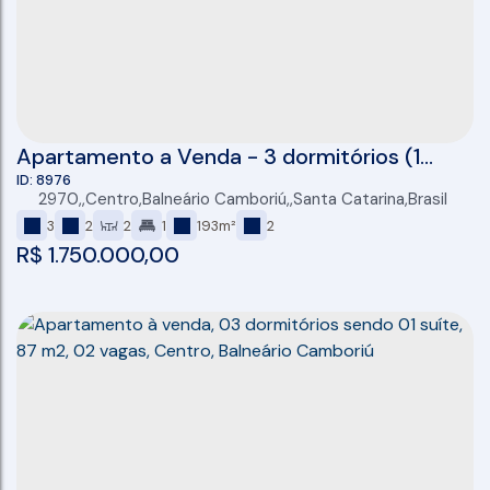
Apartamento a Venda - 3 dormitórios (1
suíte + 2 ) - 2 vagas de garagem individuais -
8976
2970
,
Centro
,
Balneário Camboriú
,
Santa Catarina
,
Brasil
Sacada com Churrasqueira - 104 m2
3
2
2
1
193m²
2
privativos- Balneario Camboriú - Centro
R$
1.750.000,00