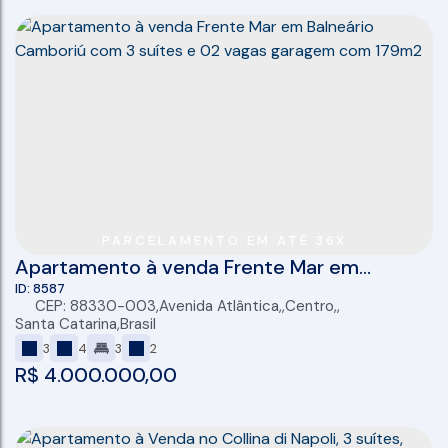
PARCELAMENTO EM ATÉ 36X
Apartamento à venda Frente Mar em
Balneário Camboriú com 3 suítes e 02 vagas
8587
CEP: 88330-003
,
Avenida Atlântica
,
Centro
,
,
garagem com 179m2
Santa Catarina
,
Brasil
3
4
3
2
R$
4.000.000,00