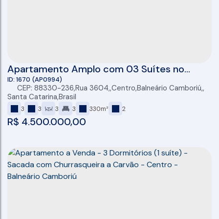
Apartamento Amplo com 03 Suítes no
Centro de Balneário Camboriú
1670
(AP0994)
CEP: 88330-236
,
Rua 3604
,
Centro
,
Balneário Camboriú
,
Santa Catarina
,
Brasil
3
3
3
3
330m²
2
R$
4.500.000,00