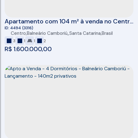
Apartamento com 104 m² à venda no Centro
de Balneário Camboriú
4494
(3316)
Centro
,
Balneário Camboriú
,
Santa Catarina
,
Brasil
3
1
1
2
R$
1.600.000,00