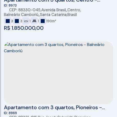
Balneário Camboriú
8973
CEP: 88330-045
,
Avenida Brasil
,
Centro
,
Balneário Camboriú
,
Santa Catarina
,
Brasil
3
3
1
1
190m²
R$
1.850.000,00
Apartamento com 3 quartos, Pioneiros -
Balneário Camboriú
8969