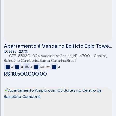
Apartamento à Venda no Edifício Epic Tower
FG Empreendimentos em Balneário
3697
(2370)
CEP: 88330-024
,
Avenida Atlântica
,
N°:
4700
,
Centro
,
Camboriú/SC
Balneário Camboriú
,
Santa Catarina
,
Brasil
4
4
4
606m²
4
R$
18.500.000,00