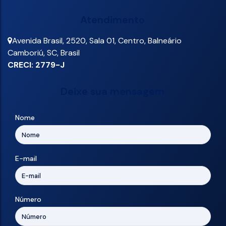
Atendimento
Avenida Brasil
,
2520
,
Sala 01
,
Centro
,
Balneário
Camboriú
,
SC
,
Brasil
CRECI: 2779-J
Deixe sua mensagem
Nome
E-mail
Número