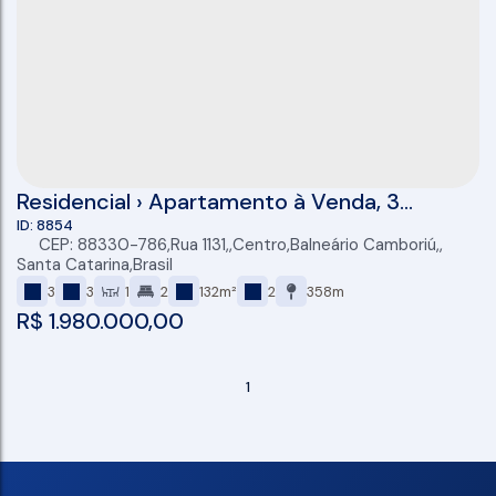
Residencial › Apartamento à Venda, 3
Dormitórios (2 Suítes), 98,00 (M²), 2 Vagas,
8854
CEP: 88330-786
,
Rua 1131
,
Centro
,
Balneário Camboriú
,
Bairro, Sc
Santa Catarina
,
Brasil
3
3
1
2
132m²
2
358m
R$
1.980.000,00
1