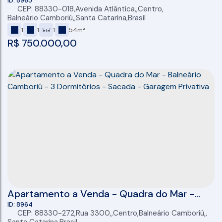
Unidade Lateral - 1 Dormitório - 54 m2 Total
8965
CEP: 88330-018
,
Avenida Atlântica
,
Centro
,
- - Balneário Camboriú - SC
Balneário Camboriú
,
Santa Catarina
,
Brasil
1
1
1
54m²
R$
750.000,00
Apartamento a Venda - Quadra do Mar -
Balneário Camboriú - 3 Dormitórios - Sacada
8964
CEP: 88330-272
,
Rua 3300
,
Centro
,
Balneário Camboriú
,
- Garagem Privativa