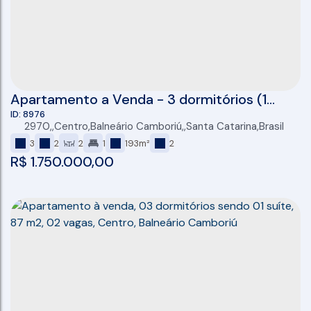
Apartamento a Venda - 3 dormitórios (1
suíte + 2 ) - 2 vagas de garagem individuais -
8976
2970
,
Centro
,
Balneário Camboriú
,
Santa Catarina
,
Brasil
Sacada com Churrasqueira - 104 m2
3
2
2
1
193m²
2
privativos- Balneario Camboriú - Centro
R$
1.750.000,00