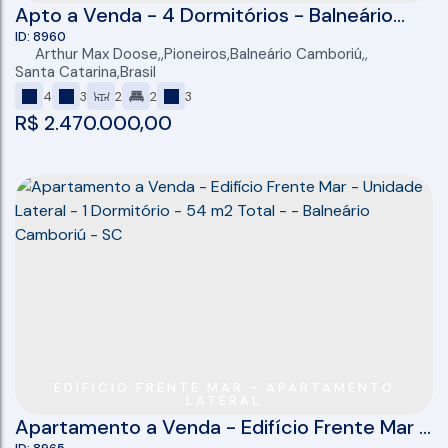
Apto a Venda - 4 Dormitórios - Balneário
Camboriú - Lançamento - 140m2 privativos
8960
Arthur Max Doose
,
Pioneiros
,
Balneário Camboriú
,
Santa Catarina
,
Brasil
4
3
2
2
3
R$
2.470.000,00
EDÍFICIO FRENTE MAR - APARTAMENTO
LATERAL
Apartamento a Venda - Edifício Frente Mar -