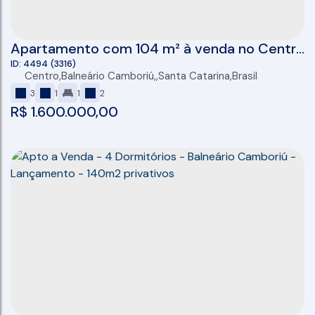
Apartamento com 104 m² à venda no Centro
de Balneário Camboriú
4494
(3316)
Centro
,
Balneário Camboriú
,
Santa Catarina
,
Brasil
3
1
1
2
R$
1.600.000,00