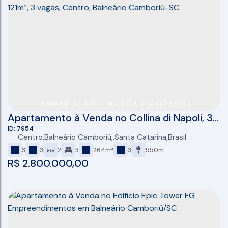
ANDAR ALTO - NUNCA HABITADO
Apartamento à Venda no Collina di Napoli, 3
suítes, 121m², 3 vagas, Centro, Balneário
7954
Centro
,
Balneário Camboriú
,
Santa Catarina
,
Brasil
Camboriú-SC
3
3
2
3
264m²
3
550m
R$
2.800.000,00