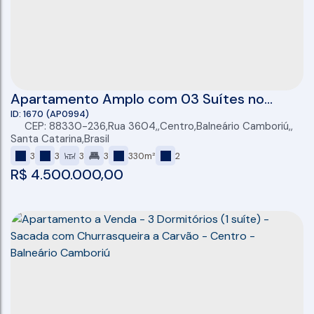
Apartamento Amplo com 03 Suítes no
Centro de Balneário Camboriú
1670
(AP0994)
CEP: 88330-236
,
Rua 3604
,
Centro
,
Balneário Camboriú
,
Santa Catarina
,
Brasil
3
3
3
3
330m²
2
R$
4.500.000,00