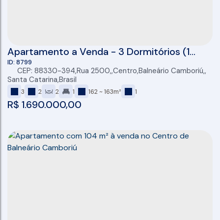
Apartamento a Venda - 3 Dormitórios (1
suíte) - Sacada com Churrasqueira a Carvão
8799
CEP: 88330-394
,
Rua 2500
,
Centro
,
Balneário Camboriú
,
- Centro - Balneário Camboriú
Santa Catarina
,
Brasil
3
2
2
1
162 ~ 163m²
1
R$
1.690.000,00