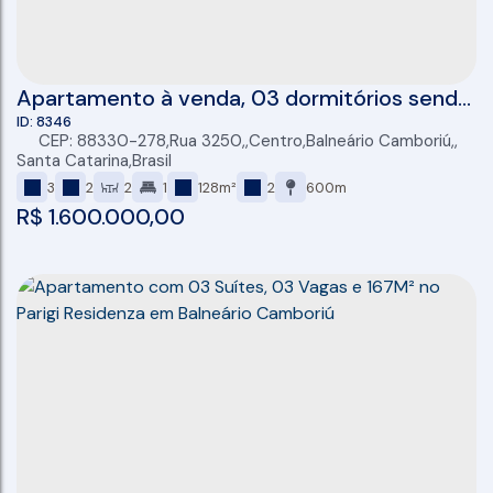
Apartamento à venda, 03 dormitórios sendo
01 suíte, 87 m2, 02 vagas, Centro, Balneário
8346
CEP: 88330-278
,
Rua 3250
,
Centro
,
Balneário Camboriú
,
Camboriú
Santa Catarina
,
Brasil
3
2
2
1
128m²
2
600m
R$
1.600.000,00