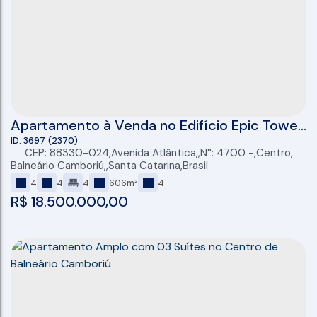
Apartamento à Venda no Edifício Epic Tower
FG Empreendimentos em Balneário
3697
(2370)
CEP: 88330-024
,
Avenida Atlântica
,
N°:
4700
,
Centro
,
Camboriú/SC
Balneário Camboriú
,
Santa Catarina
,
Brasil
4
4
4
606m²
4
R$
18.500.000,00