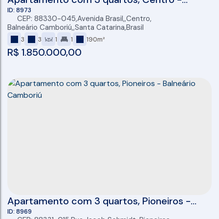
Balneário Camboriú
8973
CEP: 88330-045
,
Avenida Brasil
,
Centro
,
Balneário Camboriú
,
Santa Catarina
,
Brasil
3
3
1
1
190m²
R$
1.850.000,00
Apartamento com 3 quartos, Pioneiros -
Balneário Camboriú
8969