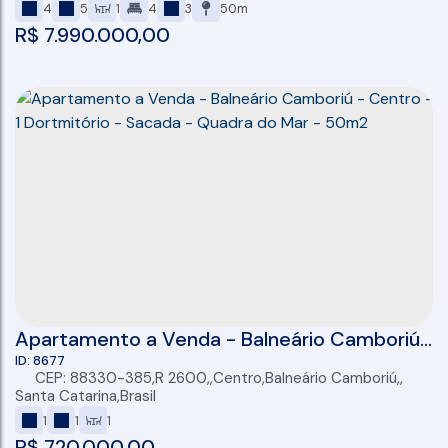
4
5
1
4
3
50m
R$
7.990.000,00
Apartamento a Venda - Balneário Camboriú
- Centro - 1 Dortmitório - Sacada - Quadra
8677
CEP: 88330-385
,
R 2600
,
Centro
,
Balneário Camboriú
,
do Mar - 50m2
Santa Catarina
,
Brasil
1
1
1
R$
720.000,00