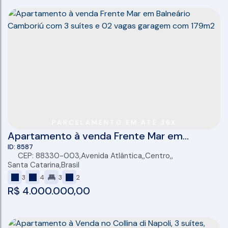
PARCELAMENTO EM ATÉ 36X
Apartamento à venda Frente Mar em
Balneário Camboriú com 3 suítes e 02 vagas
8587
CEP: 88330-003
,
Avenida Atlântica
,
Centro
,
,
garagem com 179m2
Santa Catarina
,
Brasil
3
4
3
2
R$
4.000.000,00