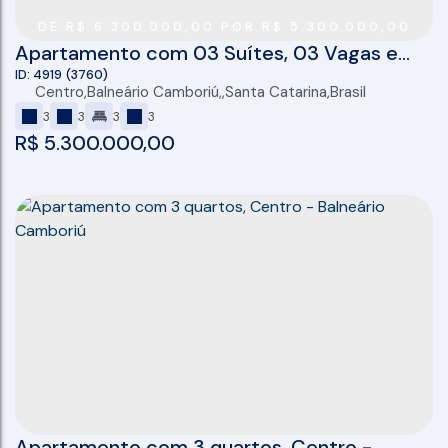
DE R$ 6.300.000,00 POR R$ 5.300.000,00
Apartamento com 03 Suítes, 03 Vagas e
167M² no Parigi Residenza em Balneário
4919
(3760)
Centro
,
Balneário Camboriú
,
Santa Catarina
,
Brasil
Camboriú
3
3
3
3
R$
5.300.000,00
Apartamento com 3 quartos, Centro -