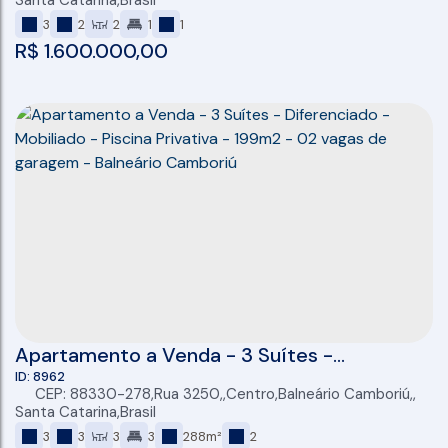
Santa Catarina
,
Brasil
3
2
2
1
1
R$
1.600.000,00
Apartamento a Venda - 3 Suítes -
Diferenciado - Mobiliado - Piscina Privativa -
8962
CEP: 88330-278
,
Rua 3250
,
Centro
,
Balneário Camboriú
,
199m2 - 02 vagas de garagem - Balneário
Santa Catarina
,
Brasil
Camboriú
3
3
3
3
288m²
2