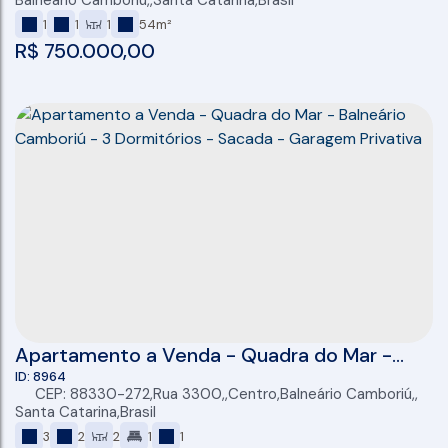
Balneário Camboriú
,
Santa Catarina
,
Brasil
1
1
1
54m²
R$
750.000,00
Apartamento a Venda - Quadra do Mar -
Balneário Camboriú - 3 Dormitórios - Sacada
8964
CEP: 88330-272
,
Rua 3300
,
Centro
,
Balneário Camboriú
,
- Garagem Privativa
Santa Catarina
,
Brasil
3
2
2
1
1