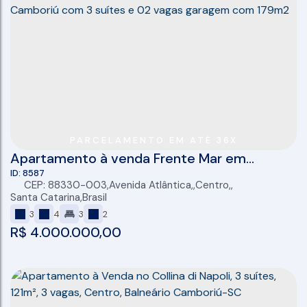
PARCELAMENTO EM ATÉ 36X
Apartamento à venda Frente Mar em
Balneário Camboriú com 3 suítes e 02 vagas
8587
CEP: 88330-003
,
Avenida Atlântica
,
Centro
,
,
garagem com 179m2
Santa Catarina
,
Brasil
3
4
3
2
R$
4.000.000,00