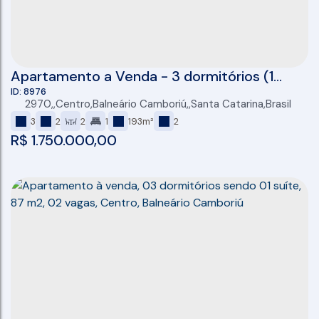
Apartamento a Venda - 3 dormitórios (1
suíte + 2 ) - 2 vagas de garagem individuais -
8976
2970
,
Centro
,
Balneário Camboriú
,
Santa Catarina
,
Brasil
Sacada com Churrasqueira - 104 m2
3
2
2
1
193m²
2
privativos- Balneario Camboriú - Centro
R$
1.750.000,00