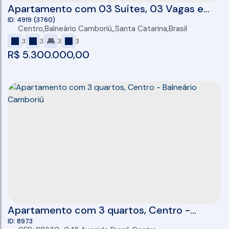
Apartamento com 03 Suítes, 03 Vagas e
167M² no Parigi Residenza em Balneário
4919
(3760)
Centro
,
Balneário Camboriú
,
Santa Catarina
,
Brasil
Camboriú
3
3
3
3
R$
5.300.000,00
Apartamento com 3 quartos, Centro -
Balneário Camboriú
8973