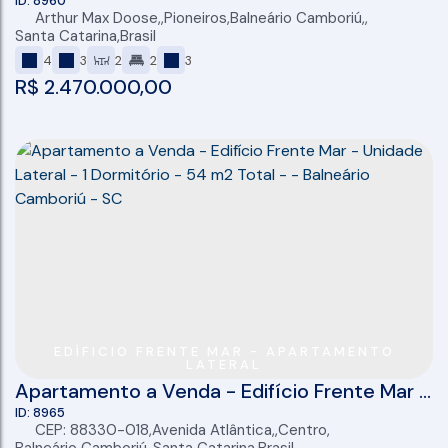
Camboriú - Lançamento - 140m2 privativos
8960
Arthur Max Doose
,
Pioneiros
,
Balneário Camboriú
,
Santa Catarina
,
Brasil
4
3
2
2
3
R$
2.470.000,00
EDÍFICIO FRENTE MAR - APARTAMENTO
LATERAL
Apartamento a Venda - Edifício Frente Mar -
Unidade Lateral - 1 Dormitório - 54 m2 Total
8965
CEP: 88330-018
,
Avenida Atlântica
,
Centro
,
- - Balneário Camboriú - SC