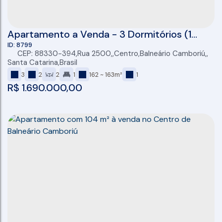
Apartamento a Venda - 3 Dormitórios (1
suíte) - Sacada com Churrasqueira a Carvão
8799
CEP: 88330-394
,
Rua 2500
,
Centro
,
Balneário Camboriú
,
- Centro - Balneário Camboriú
Santa Catarina
,
Brasil
3
2
2
1
162 ~ 163m²
1
R$
1.690.000,00