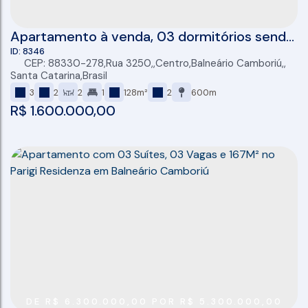
Apartamento à venda, 03 dormitórios sendo
01 suíte, 87 m2, 02 vagas, Centro, Balneário
8346
CEP: 88330-278
,
Rua 3250
,
Centro
,
Balneário Camboriú
,
Camboriú
Santa Catarina
,
Brasil
3
2
2
1
128m²
2
600m
R$
1.600.000,00
DE R$ 6.300.000,00 POR R$ 5.300.000,00