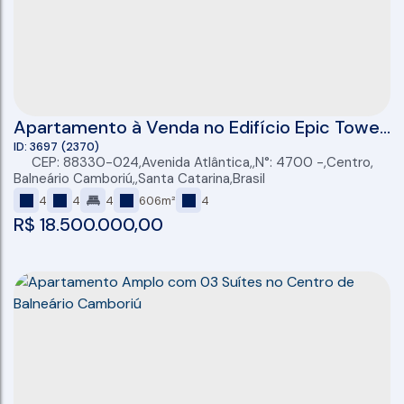
Apartamento à Venda no Edifício Epic Tower
FG Empreendimentos em Balneário
3697
(2370)
CEP: 88330-024
,
Avenida Atlântica
,
N°:
4700
,
Centro
,
Camboriú/SC
Balneário Camboriú
,
Santa Catarina
,
Brasil
4
4
4
606m²
4
R$
18.500.000,00