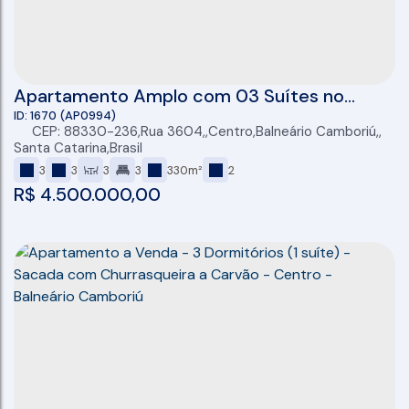
Apartamento Amplo com 03 Suítes no
Centro de Balneário Camboriú
1670
(AP0994)
CEP: 88330-236
,
Rua 3604
,
Centro
,
Balneário Camboriú
,
Santa Catarina
,
Brasil
3
3
3
3
330m²
2
R$
4.500.000,00