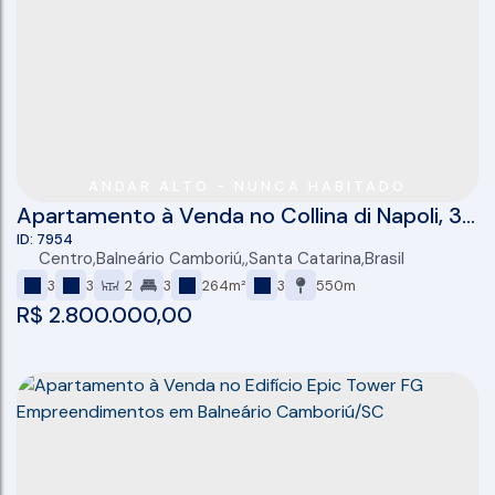
ANDAR ALTO - NUNCA HABITADO
Apartamento à Venda no Collina di Napoli, 3
suítes, 121m², 3 vagas, Centro, Balneário
7954
Centro
,
Balneário Camboriú
,
Santa Catarina
,
Brasil
Camboriú-SC
3
3
2
3
264m²
3
550m
R$
2.800.000,00