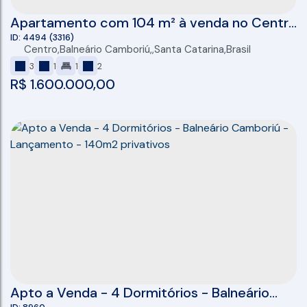
Apartamento com 104 m² à venda no Centro
de Balneário Camboriú
4494
(3316)
Centro
,
Balneário Camboriú
,
Santa Catarina
,
Brasil
3
1
1
2
R$
1.600.000,00
Apto a Venda - 4 Dormitórios - Balneário