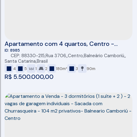
Apartamento com 4 quartos, Centro -
Balneário Camboriú
8985
CEP: 88330-215
,
Rua 3706
,
Centro
,
Balneário Camboriú
,
Santa Catarina
,
Brasil
4
5
1
2
180m²
3
90m
R$
5.500.000,00