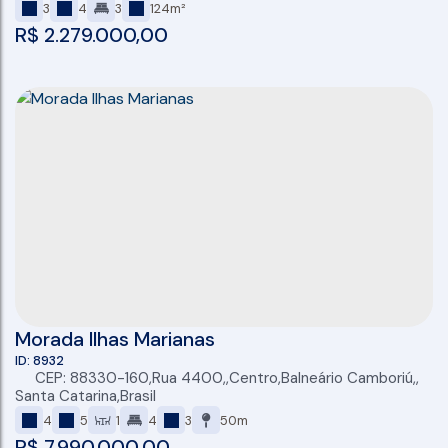
3
4
3
124m²
R$
2.279.000,00
Morada Ilhas Marianas
8932
CEP: 88330-160
,
Rua 4400
,
Centro
,
Balneário Camboriú
,
Santa Catarina
,
Brasil
4
5
1
4
3
50m
R$
7.990.000,00