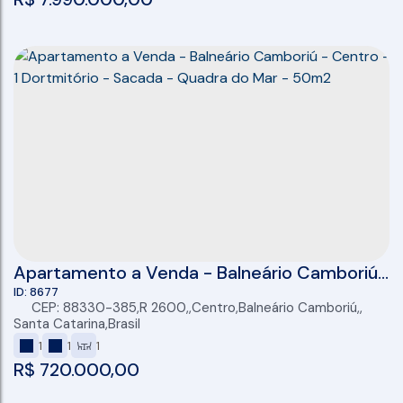
Apartamento a Venda - Balneário Camboriú
- Centro - 1 Dortmitório - Sacada - Quadra
8677
CEP: 88330-385
,
R 2600
,
Centro
,
Balneário Camboriú
,
do Mar - 50m2
Santa Catarina
,
Brasil
1
1
1
R$
720.000,00