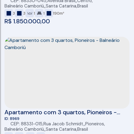
CEP: 88330-045
,
Avenida Brasil
,
Centro
,
Balneário Camboriú
,
Santa Catarina
,
Brasil
3
3
1
1
190m²
R$
1.850.000,00
Apartamento com 3 quartos, Pioneiros -
Balneário Camboriú
8969
CEP: 88331-015
,
Rua Jacob Schmidt
,
Pioneiros
,
Balneário Camboriú
,
Santa Catarina
,
Brasil