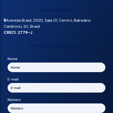
Atendimento
Avenida Brasil
,
2520
,
Sala 01
,
Centro
,
Balneário
Camboriú
,
SC
,
Brasil
CRECI: 2779-J
Deixe sua mensagem
Nome
E-mail
Número