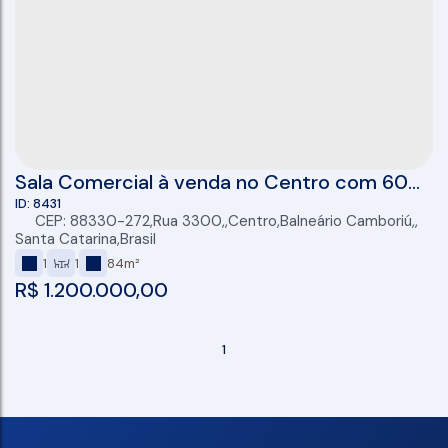
Sala Comercial à venda no Centro com 60m²
Esquina com 3ª Avenida, Balneário
8431
CEP: 88330-272
,
Rua 3300
,
Centro
,
Balneário Camboriú
,
Camboriú-SC
Santa Catarina
,
Brasil
1
1
84m²
R$
1.200.000,00
1