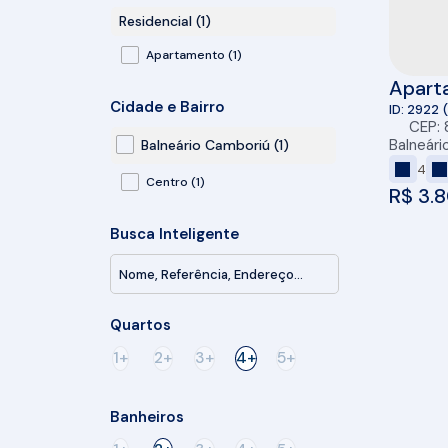
Residencial (1)
Apartamento (1)
Aparta
Cidade e Bairro
Tower
2922
CEP:
Cambo
Balneári
Balneário Camboriú (1)
4
Centro (1)
R$
3.8
Busca Inteligente
Quartos
1+
2+
3+
4+
5+
Banheiros