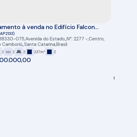
mento à venda no Edifício Falcon
 FG Empreendimentos - Balneário
(AP2133)
 88330-075
,
Avenida do Estado
,
N°:
2277
,
Centro
,
riú/SC
o Camboriú
,
Santa Catarina
,
Brasil
2
2
2
237m²
2
00.000,00
1