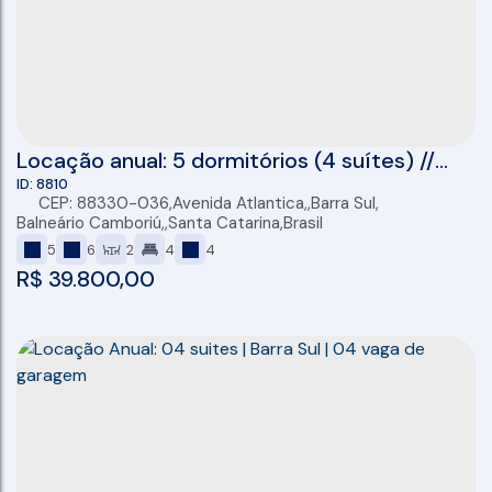
Locação anual: 5 dormitórios (4 suítes) //
área de lazer completa
8810
CEP: 88330-036
,
Avenida Atlantica
,
Barra Sul
,
Balneário Camboriú
,
Santa Catarina
,
Brasil
5
6
2
4
4
R$
39.800,00