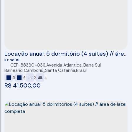
Locação anual: 5 dormitório (4 suítes) // área
de lazer completa
8809
CEP: 88330-036
,
Avenida Atlantica
,
Barra Sul
,
Balneário Camboriú
,
Santa Catarina
,
Brasil
5
6
2
4
R$
41.500,00