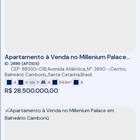
Apartamento à Venda no Millenium Palace
em Balneário Camboriú
2886
(AP2104)
CEP: 88330-018
,
Avenida Atlântica
,
N°:
2690
,
Centro
,
Balneário Camboriú
,
Santa Catarina
,
Brasil
4
4
3
4
593m²
4
R$
28.500.000,00