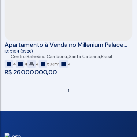
Apartamento à Venda no Millenium Palace
em Balneário Camboriú
5104
(3926)
Centro
,
Balneário Camboriú
,
Santa Catarina
,
Brasil
4
4
4
593m²
4
R$
26.000.000,00
1