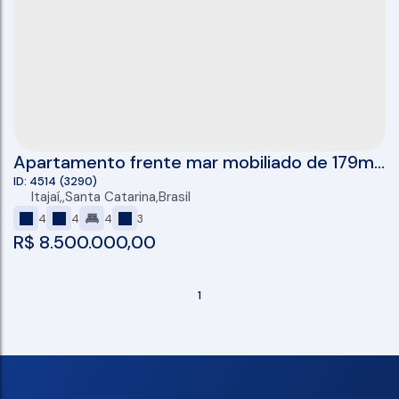
Apartamento frente mar mobiliado de 179m²
à venda no Edifício Mirage na Praia Brava
4514
(3290)
Itajaí
,
Santa Catarina
,
Brasil
4
4
4
3
R$
8.500.000,00
1