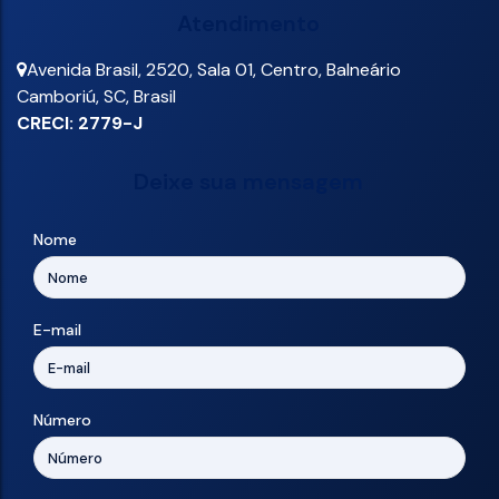
Atendimento
Avenida Brasil
,
2520
,
Sala 01
,
Centro
,
Balneário
Camboriú
,
SC
,
Brasil
CRECI: 2779-J
Deixe sua mensagem
Nome
E-mail
Número