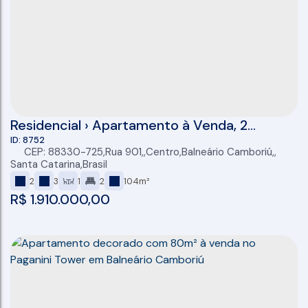
Residencial › Apartamento à Venda, 2
dormitórios (2 suítes), 80,00 (M²), 2 vagas,
8752
CEP: 88330-725
,
Rua 901
,
Centro
,
Balneário Camboriú
,
Centro, Balneario Camboriu
Santa Catarina
,
Brasil
2
3
1
2
104m²
R$
1.910.000,00