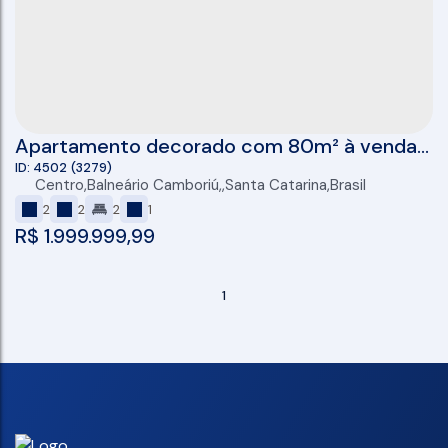
Apartamento decorado com 80m² à venda
no Paganini Tower em Balneário Camboriú
4502
(3279)
Centro
,
Balneário Camboriú
,
Santa Catarina
,
Brasil
2
2
2
1
R$
1.999.999,99
1