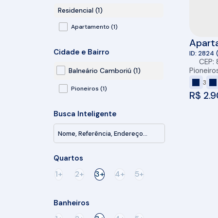
Residencial (1)
Apartamento (1)
Apart
Cidade e Bairro
130m² 
2824
CEP:
Balne
Pioneiro
Balneário Camboriú (1)
3
Pioneiros (1)
R$
2.9
Busca Inteligente
Quartos
1+
2+
3+
4+
5+
Banheiros