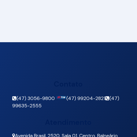
Contato
(47) 3056-9800
(47) 99204-2821
(47)
99635-2555
Atendimento
Avenida Brasil
,
2520
,
Sala 01
,
Centro
,
Balneário