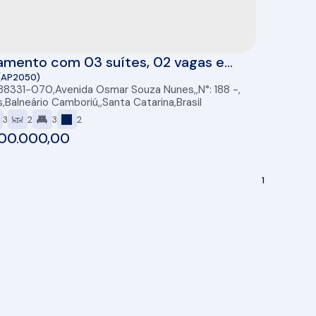
amento com 03 suítes, 02 vagas e
à venda no Pontal Di Vitta em
(AP2050)
 88331-070
,
Avenida Osmar Souza Nunes
,
N°:
188
,
ário Camboriú
s
,
Balneário Camboriú
,
Santa Catarina
,
Brasil
3
2
3
2
00.000,00
1