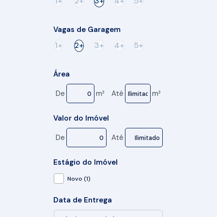
1+
2+
3+
4+
5+
Vagas de Garagem
1+
2+
3+
4+
5+
Área
De
m²
Até
m²
Valor do Imóvel
De
Até
Estágio do Imóvel
Novo (1)
Data de Entrega