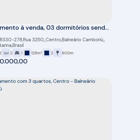
mento à venda, 03 dormitórios sendo
e, 87 m2, 02 vagas, Centro, Balneário
88330-278
,
Rua 3250
,
Centro
,
Balneário Camboriú
,
riú
tarina
,
Brasil
2
2
1
128m²
2
600m
00.000,00