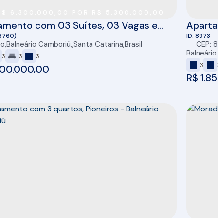
R$ 6.300.000,00 POR R$ 5.300.000,00
amento com 03 Suítes, 03 Vagas e
Aparta
no Parigi Residenza em Balneário
Balneá
3760)
8973
ro
,
Balneário Camboriú
,
Santa Catarina
,
Brasil
CEP: 
riú
Balneári
3
3
3
3
00.000,00
R$
1.8