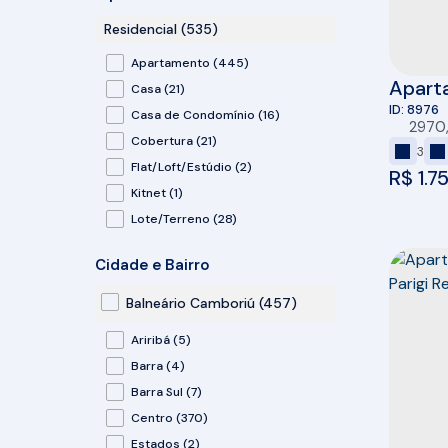
Residencial (535)
Apartamento (445)
Aparta
Casa (21)
+ 2 ) 
8976
Casa de Condomínio (16)
2970
Sacad
Cobertura (21)
3
privat
Flat/Loft/Estúdio (2)
R$
1.7
Kitnet (1)
Lote/Terreno (28)
Sobrado (1)
Cidade e Bairro
Comercial (17)
Balneário Camboriú (457)
Comercial (10)
Ariribá (5)
Prédio (1)
Barra (4)
Salas Comerciais (6)
Barra Sul (7)
Centro (370)
Estados (2)