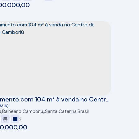
00.000,00
mento com 104 m² à venda no Centro
neário Camboriú
3316)
o
,
Balneário Camboriú
,
Santa Catarina
,
Brasil
1
1
2
00.000,00