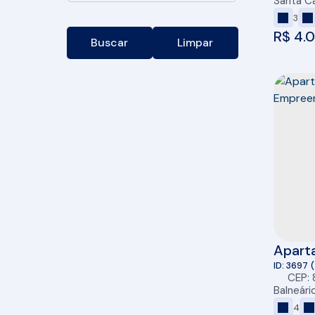
Santa Ca
3
R$
4.0
Buscar
Limpar
Aparta
FG Em
3697
CEP:
Cambo
Balneári
4