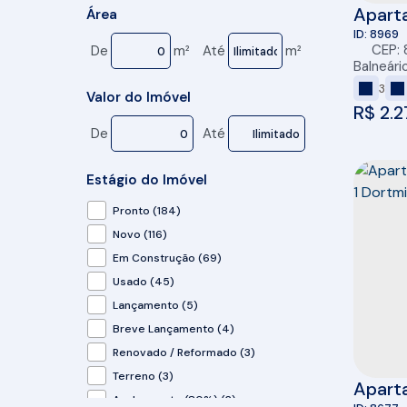
Aparta
Rio Pequeno (4)
Área
Balne
8969
Santa Regina (11)
CEP: 
De
m²
Até
m²
Santa Regina IV (2)
Balneári
São Francisco de Assis (7)
3
Valor do Imóvel
Tabuleiro (4)
R$
2.2
Várzea do Ranchinho (Monte Alegre) (1)
De
Até
(2)
Estágio do Imóvel
Centro (1)
Pronto (184)
Centro (1)
Novo (116)
Barra Velha (1)
Em Construção (69)
Usado (45)
Centro (1)
Lançamento (5)
Florianópolis (1)
Breve Lançamento (4)
Renovado / Reformado (3)
Ingleses do Rio Vermelho (1)
Terreno (3)
Apart
Navegantes (1)
Acabamento (80%) (2)