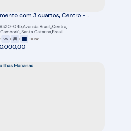
mento com 3 quartos, Centro -
rio Camboriú
88330-045
,
Avenida Brasil
,
Centro
,
o Camboriú
,
Santa Catarina
,
Brasil
3
1
1
190m²
50.000,00