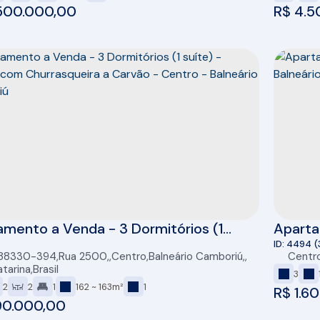
500.000,00
R$
4.5
mento a Venda - 3 Dormitórios (1
Aparta
 - Sacada com Churrasqueira a Carvão
de Bal
4494
(
 88330-394
,
Rua 2500
,
Centro
,
Balneário Camboriú
,
Centr
ro - Balneário Camboriú
tarina
,
Brasil
3
2
2
1
162 ~ 163m²
1
R$
1.6
90.000,00