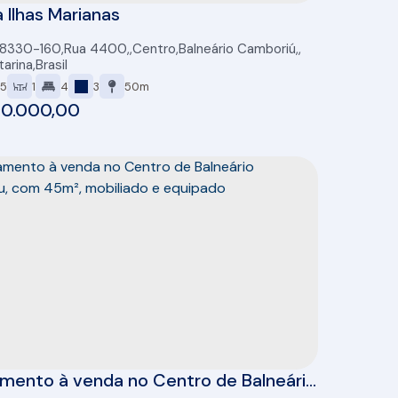
 Ilhas Marianas
88330-160
,
Rua 4400
,
Centro
,
Balneário Camboriú
,
tarina
,
Brasil
5
1
4
3
50m
90.000,00
mento à venda no Centro de Balneário