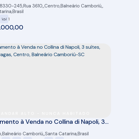
iu, com 45m², mobiliado e equipado
88330-245
,
Rua 3610
,
Centro
,
Balneário Camboriú
,
tarina
,
Brasil
1
.000,00
ANDAR ALTO - NUNCA HABITADO
mento à Venda no Collina di Napoli, 3
 121m², 3 vagas, Centro, Balneário
o
,
Balneário Camboriú
,
Santa Catarina
,
Brasil
riú-SC