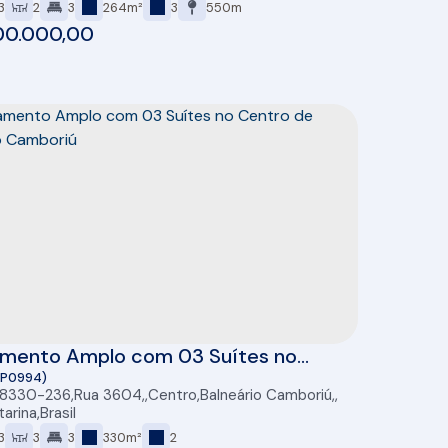
3
2
3
264m²
3
550m
00.000,00
mento Amplo com 03 Suítes no
 de Balneário Camboriú
AP0994)
88330-236
,
Rua 3604
,
Centro
,
Balneário Camboriú
,
tarina
,
Brasil
3
3
3
330m²
2