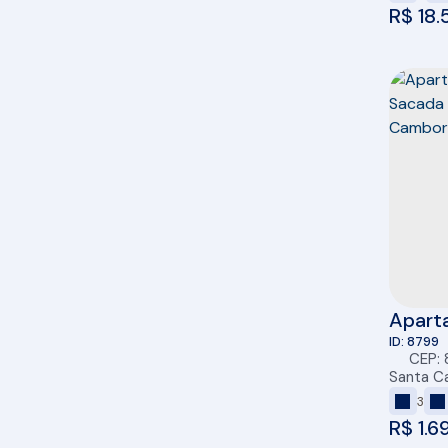
R$
18.
Aparta
suíte)
8799
CEP:
- Cent
Santa Ca
3
R$
1.6