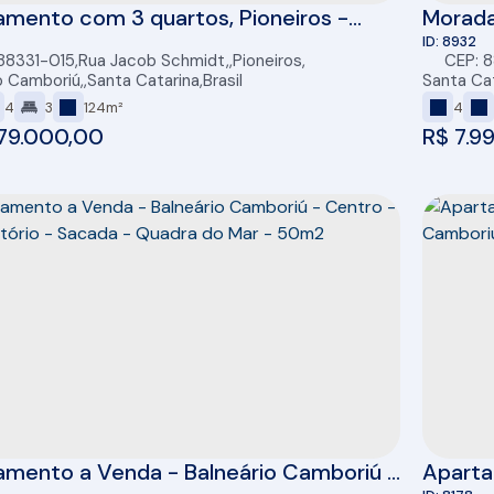
mento com 3 quartos, Pioneiros -
Morada
ário Camboriú
8932
88331-015
,
Rua Jacob Schmidt
,
Pioneiros
,
CEP: 
o Camboriú
,
Santa Catarina
,
Brasil
Santa Ca
4
3
124m²
4
79.000,00
R$
7.9
amento a Venda - Balneário Camboriú -
Aparta