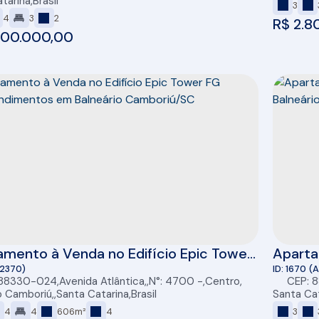
tarina
,
Brasil
3
4
3
2
R$
2.8
00.000,00
mento à Venda no Edifício Epic Tower
Aparta
preendimentos em Balneário
Centro
(2370)
1670
(
 88330-024
,
Avenida Atlântica
,
N°:
4700
,
Centro
,
CEP: 
riú/SC
o Camboriú
,
Santa Catarina
,
Brasil
Santa Ca
4
4
606m²
4
3