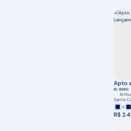
Apto a
Cambo
8960
Arthu
Santa Ca
4
R$
2.4