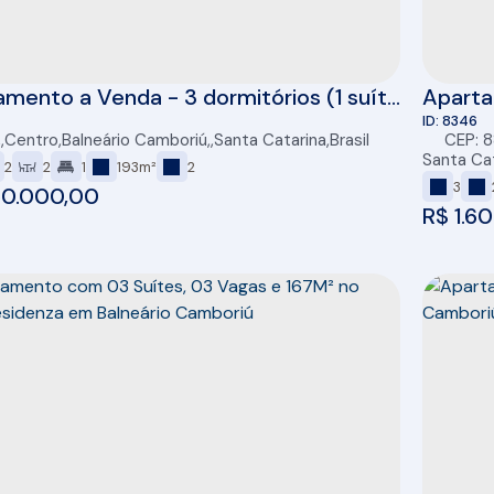
mento a Venda - 3 dormitórios (1 suíte
Aparta
- 2 vagas de garagem individuais -
01 suít
8346
,
Centro
,
Balneário Camboriú
,
Santa Catarina
,
Brasil
CEP: 
a com Churrasqueira - 104 m2
Cambo
Santa Ca
2
2
1
193m²
2
ivos- Balneario Camboriú - Centro
3
50.000,00
R$
1.6