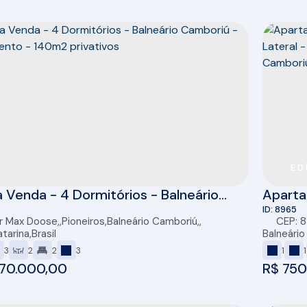
ED
 Venda - 4 Dormitórios - Balneário
Aparta
riú - Lançamento - 140m2 privativos
Unidade
8965
r Max Doose
,
Pioneiros
,
Balneário Camboriú
,
CEP: 
- Baln
tarina
,
Brasil
Balneári
3
2
2
3
1
1
70.000,00
R$
750