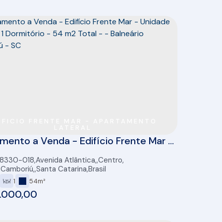
ÍFICIO FRENTE MAR - APARTAMENTO
LATERAL
mento a Venda - Edifício Frente Mar -
 Lateral - 1 Dormitório - 54 m2 Total -
88330-018
,
Avenida Atlântica
,
Centro
,
eário Camboriú - SC
o Camboriú
,
Santa Catarina
,
Brasil
1
54m²
.000,00