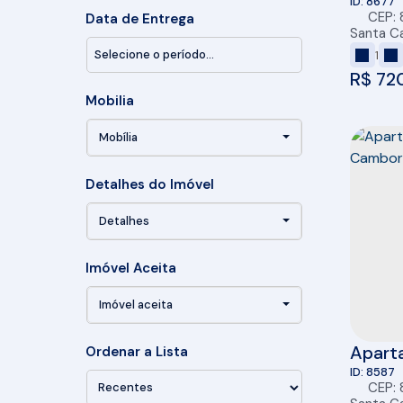
Centro
8677
CEP:
Em Obras, % (1)
Data de Entrega
Mar -
Gravatá (1)
Santa Ca
Entrega (98%) (1)
1
Porto Belo (1)
R$
720
Centro (1)
Mobilia
Mobília
Detalhes do Imóvel
Detalhes
Imóvel Aceita
Imóvel aceita
Apart
Ordenar a Lista
Balneá
8587
CEP:
garag