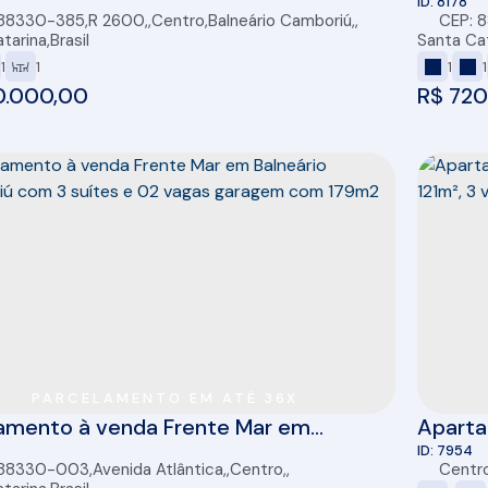
 - 1 Dortmitório - Sacada - Quadra do
Cambor
8178
 88330-385
,
R 2600
,
Centro
,
Balneário Camboriú
,
CEP: 
 50m2
tarina
,
Brasil
Santa Ca
1
1
1
1
.000,00
R$
720
PARCELAMENTO EM ATÉ 36X
amento à venda Frente Mar em
Aparta
rio Camboriú com 3 suítes e 02 vagas
suítes,
7954
 88330-003
,
Avenida Atlântica
,
Centro
,
,
Centr
em com 179m2
Cambo