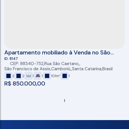
Apartamento mobiliado à Venda no São
Francisco e Assis, 67m², 2 dormitórios
8147
CEP: 88340-752
,
Rua São Caetano
,
(1suíte), 1 vaga privativa, Camboriú
São Francisco de Assis
,
Camboriú
,
Santa Catarina
,
Brasil
2
2
1
1
101m²
1
R$
850.000,00
1