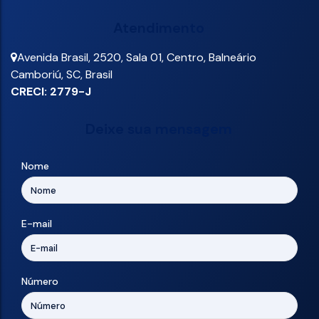
Atendimento
Avenida Brasil
,
2520
,
Sala 01
,
Centro
,
Balneário
Camboriú
,
SC
,
Brasil
CRECI: 2779-J
Deixe sua mensagem
Nome
E-mail
Número