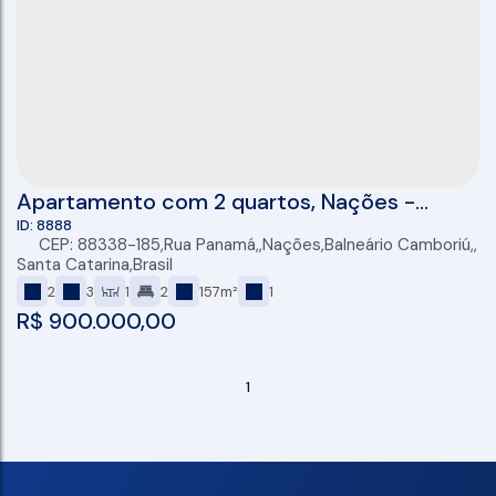
Apartamento com 2 quartos, Nações -
Balneário Camboriú
8888
CEP: 88338-185
,
Rua Panamá
,
Nações
,
Balneário Camboriú
,
Santa Catarina
,
Brasil
2
3
1
2
157m²
1
R$
900.000,00
1