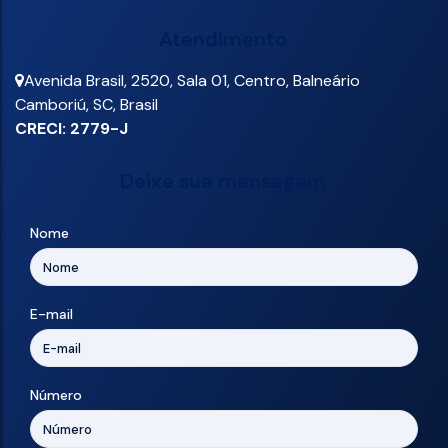
Atendimento
Avenida Brasil
,
2520
,
Sala 01
,
Centro
,
Balneário
Camboriú
,
SC
,
Brasil
CRECI: 2779-J
Deixe sua mensagem
Nome
E-mail
Número