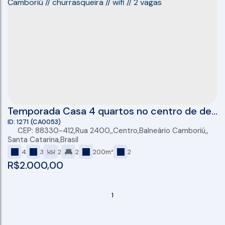
Temporada Casa 4 quartos no centro de de
Balneário Camboriú // churrasqueira // wifi //
1271
(CA0053)
CEP: 88330-412
,
Rua 2400
,
Centro
,
Balneário Camboriú
,
2 vagas
Santa Catarina
,
Brasil
4
3
2
2
200m²
2
R$
2.000,00
1