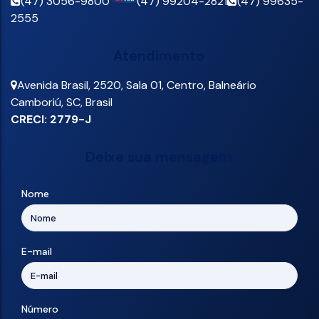
(47) 3056-9800
(47) 99204-2821
(47) 99635-
2555
Atendimento
Avenida Brasil
,
2520
,
Sala 01
,
Centro
,
Balneário
Camboriú
,
SC
,
Brasil
CRECI: 2779-J
Deixe sua mensagem
Nome
E-mail
Número