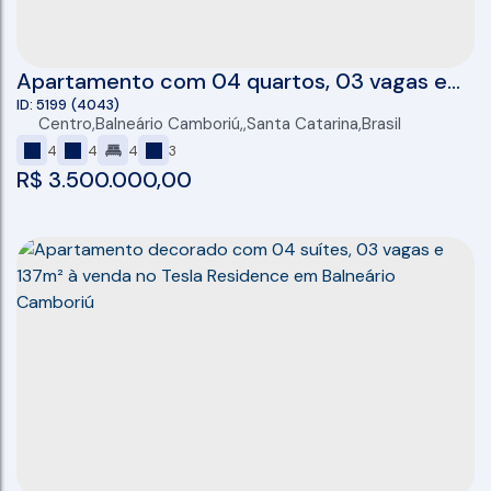
Apartamento com 04 quartos, 03 vagas e
133m² à venda no Tesla Residence em
5199
(4043)
Centro
,
Balneário Camboriú
,
Santa Catarina
,
Brasil
Balneário Camboriú/SC
4
4
4
3
R$
3.500.000,00