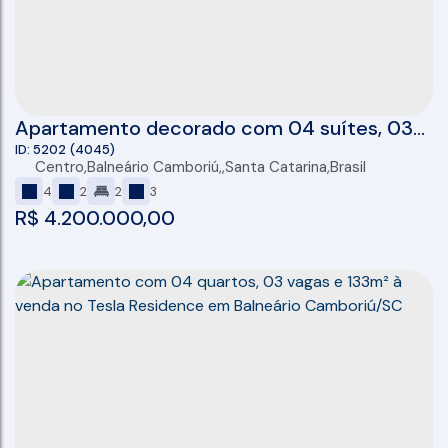
Apartamento decorado com 04 suítes, 03
vagas e 137m² à venda no Tesla Residence
5202
(4045)
Centro
,
Balneário Camboriú
,
Santa Catarina
,
Brasil
em Balneário Camboriú
4
2
2
3
R$
4.200.000,00