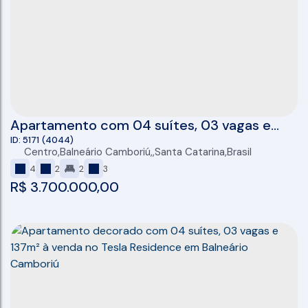
Apartamento com 04 suítes, 03 vagas e
137m² à venda no Tesla Residence em
5171
(4044)
Centro
,
Balneário Camboriú
,
Santa Catarina
,
Brasil
Balneário Camboriú
4
2
2
3
R$
3.700.000,00