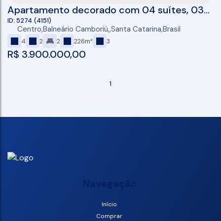
Apartamento decorado com 04 suítes, 03
vagas e 137m² à venda no Tesla Residence
5274
(4151)
Centro
,
Balneário Camboriú
,
Santa Catarina
,
Brasil
em Balneário Camboriú
4
2
2
226m²
3
R$
3.900.000,00
1
Navegação
Início
Comprar