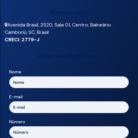
Atendimento
Avenida Brasil
,
2520
,
Sala 01
,
Centro
,
Balneário
Camboriú
,
SC
,
Brasil
CRECI: 2779-J
Deixe sua mensagem
Nome
E-mail
Número