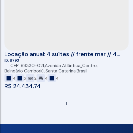
Locação anual: 4 suítes // frente mar // 4
vagas
8793
CEP: 88330-021
,
Avenida Atlântica
,
Centro
,
Balneário Camboriú
,
Santa Catarina
,
Brasil
4
5
2
4
4
R$
24.434,74
1