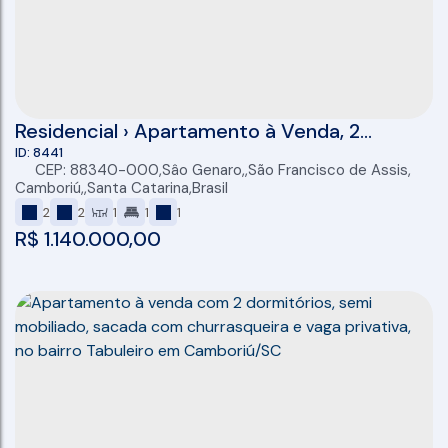
Residencial › Apartamento à Venda, 2
dormitório (1 suíte), , 1 vaga, Bairro, SC
8441
CEP: 88340-000
,
Sâo Genaro
,
São Francisco de Assis
,
Camboriú
,
Santa Catarina
,
Brasil
2
2
1
1
1
R$
1.140.000,00