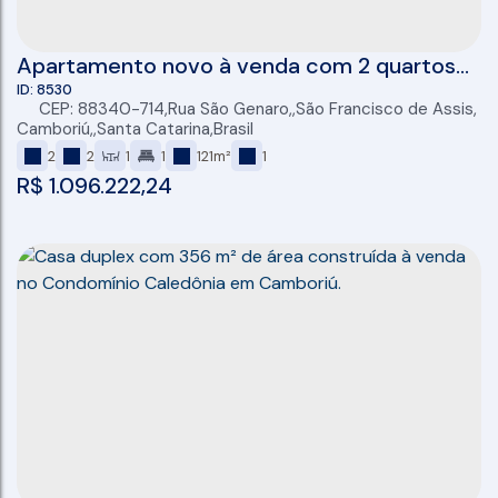
Apartamento novo à venda com 2 quartos
(sendo 1suíte), Lazer completo e 01 vaga,
8530
CEP: 88340-714
,
Rua São Genaro
,
São Francisco de Assis
,
Camboriú-SC
Camboriú
,
Santa Catarina
,
Brasil
2
2
1
1
121m²
1
R$
1.096.222,24