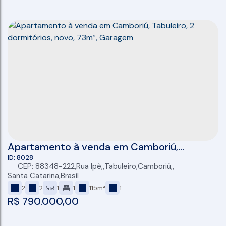
Apartamento à venda em Camboriú,
Tabuleiro, 2 dormitórios, novo, 73m²,
8028
CEP: 88348-222
,
Rua Ipê
,
Tabuleiro
,
Camboriú
,
Garagem
Santa Catarina
,
Brasil
2
2
1
1
115m²
1
R$
790.000,00