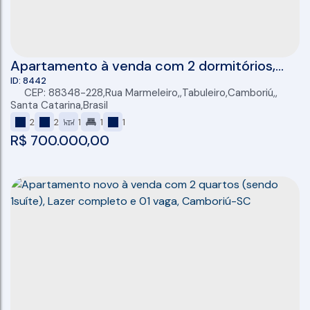
Apartamento à venda com 2 dormitórios,
semi mobiliado, sacada com churrasqueira e
8442
CEP: 88348-228
,
Rua Marmeleiro
,
Tabuleiro
,
Camboriú
,
vaga privativa, no bairro Tabuleiro em
Santa Catarina
,
Brasil
Camboriú/SC
2
2
1
1
1
R$
700.000,00