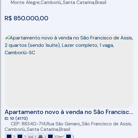
Monte Alegre
,
Camboriú
,
Santa Catarina
,
Brasil
R$
850.000,00
Apartamento novo à venda no São Francisco
de Assis, 2 quartos (sendo 1suíte), Lazer
10
(4170)
CEP: 88340-714
,
Rua São Genaro
,
São Francisco de Assis
,
completo, 1 vaga, Camboriú-SC
Camboriú
,
Santa Catarina
,
Brasil
2
2
1
1
121m²
1