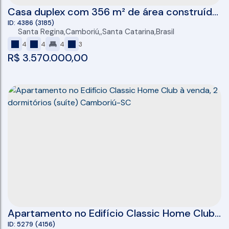
Casa duplex com 356 m² de área construída
à venda no Condomínio Caledônia em
4386
(3185)
Santa Regina
,
Camboriú
,
Santa Catarina
,
Brasil
Camboriú.
4
4
4
3
R$
3.570.000,00
Apartamento no Edifício Classic Home Club
à venda, 2 dormitórios (suíte) Camboriú-SC
5279
(4156)