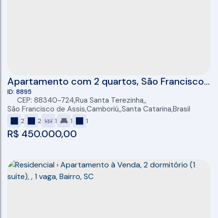
Apartamento com 2 quartos, São Francisco
de Assis - Camboriú
8895
CEP: 88340-724
,
Rua Santa Terezinha
,
São Francisco de Assis
,
Camboriú
,
Santa Catarina
,
Brasil
2
2
1
1
1
R$
450.000,00