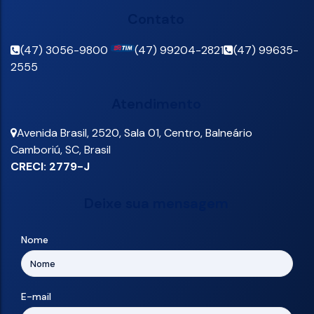
Contato
(47) 3056-9800
(47) 99204-2821
(47) 99635-
2555
Atendimento
Avenida Brasil
,
2520
,
Sala 01
,
Centro
,
Balneário
Camboriú
,
SC
,
Brasil
CRECI: 2779-J
Deixe sua mensagem
Nome
E-mail