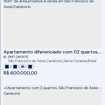
Apartamento diferenciado com 02 quartos,
01 vaga e 90m² de área privativa à venda em
2957
(AP2171)
São Francisco de Assis
,
Camboriú
,
Santa Catarina
,
Brasil
São Francisco de Assis/Camboriú
2
1
1
1
R$
600.000,00