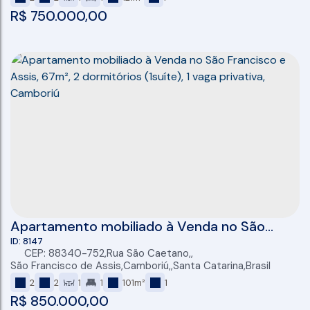
R$
750.000,00
Apartamento mobiliado à Venda no São
Francisco e Assis, 67m², 2 dormitórios
8147
CEP: 88340-752
,
Rua São Caetano
,
(1suíte), 1 vaga privativa, Camboriú
São Francisco de Assis
,
Camboriú
,
Santa Catarina
,
Brasil
2
2
1
1
101m²
1
R$
850.000,00