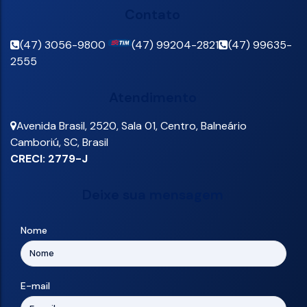
Contato
(47) 3056-9800
(47) 99204-2821
(47) 99635-
2555
Atendimento
Avenida Brasil
,
2520
,
Sala 01
,
Centro
,
Balneário
Camboriú
,
SC
,
Brasil
CRECI: 2779-J
Deixe sua mensagem
Nome
E-mail