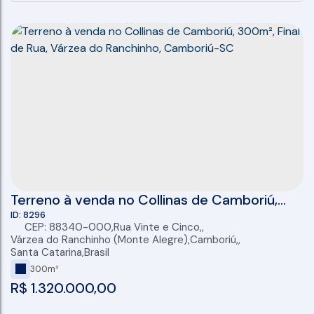
Terreno à venda no Collinas de Camboriú,
300m², Final de Rua, Várzea do Ranchinho,
8296
CEP: 88340-000
,
Rua Vinte e Cinco
,
Camboriú-SC
Várzea do Ranchinho (Monte Alegre)
,
Camboriú
,
Santa Catarina
,
Brasil
300m²
R$
1.320.000,00