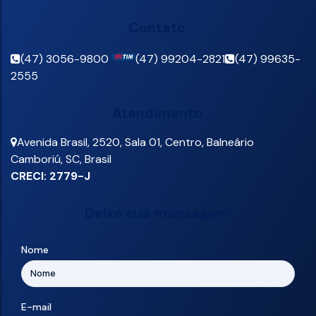
Contato
(47) 3056-9800
(47) 99204-2821
(47) 99635-
2555
Atendimento
Avenida Brasil
,
2520
,
Sala 01
,
Centro
,
Balneário
Camboriú
,
SC
,
Brasil
CRECI: 2779-J
Deixe sua mensagem
Nome
E-mail