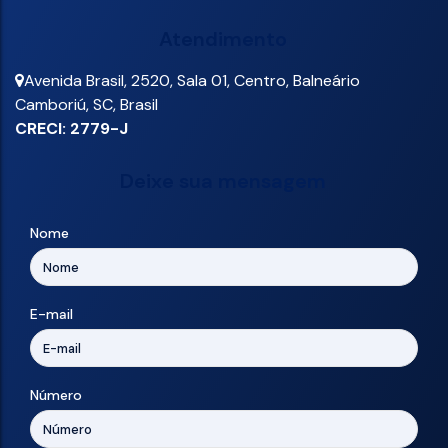
Atendimento
Avenida Brasil
,
2520
,
Sala 01
,
Centro
,
Balneário
Camboriú
,
SC
,
Brasil
CRECI: 2779-J
Deixe sua mensagem
Nome
E-mail
Número