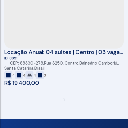
Locação Anual: 04 suítes | Centro | 03 vagas
de garagem
8951
CEP: 88330-278
,
Rua 3250
,
Centro
,
Balneário Camboriú
,
Santa Catarina
,
Brasil
4
4
4
3
R$
19.400,00
1