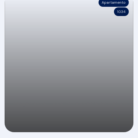
Apartamento
1034
Locação anual: 1 quarto na quadra do mar em
Balneário Camboriú