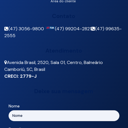
Área do cliente
Contato
(47) 3056-9800
(47) 99204-2821
(47) 99635-
2555
Atendimento
Avenida Brasil
,
2520
,
Sala 01
,
Centro
,
Balneário
Camboriú
,
SC
,
Brasil
CRECI: 2779-J
Deixe sua mensagem
Nome