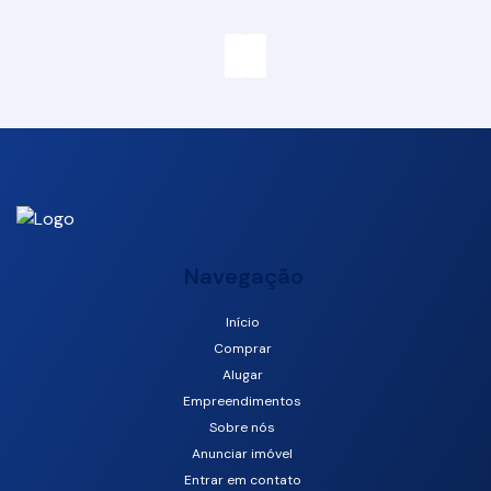
Navegação
Início
Comprar
Rio Pequeno, Camboriú, Santa Catarina, Brasil
Alugar
Empreendimentos
Sobre nós
Anunciar imóvel
Entrar em contato