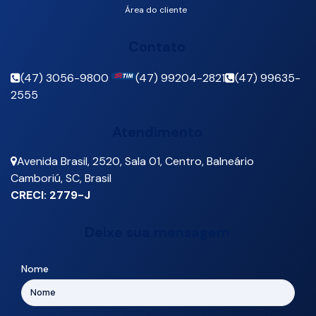
Área do cliente
Contato
(47) 3056-9800
(47) 99204-2821
(47) 99635-
2555
Atendimento
Avenida Brasil
,
2520
,
Sala 01
,
Centro
,
Balneário
Camboriú
,
SC
,
Brasil
CRECI: 2779-J
Deixe sua mensagem
Nome