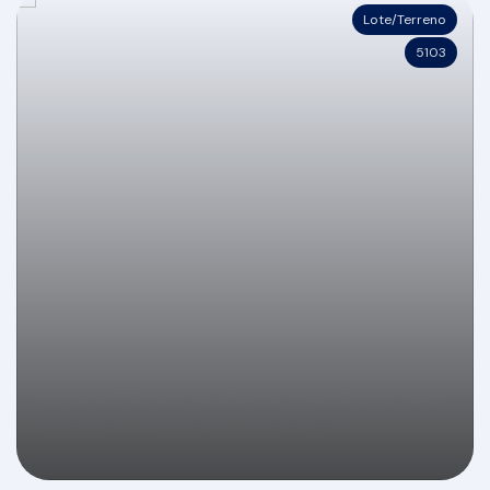
Lote/Terreno
5103
Terreno à Venda no Condomínio Gralha Azul -
1.197,39m² - Rio do Meio/Camboriú