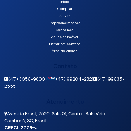
Início
Comprar
Santa Regina, Camboriú, Santa Catarina, Brasil
Alugar
Empreendimentos
Sobre nós
Anunciar imóvel
Entrar em contato
Área do cliente
Contato
(47) 3056-9800
(47) 99204-2821
(47) 99635-
2555
Atendimento
Avenida Brasil
,
2520
,
Sala 01
,
Centro
,
Balneário
Camboriú
,
SC
,
Brasil
CRECI: 2779-J