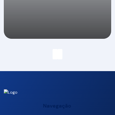
Lote à venda em Condomínio Fechado no Ilha
de Malta, com 355 m² em Camboriú/SC
Navegação