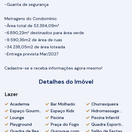
-Guarita de segurança
Metragens do Condomínio:
-Área total de 53.394,09m²
-6.890,23m² destinados para área verde
-9.590,36m2 de área de ruas
-34.238,05m2 de área loteada
-Entrega prevista Mar/2027
Cadastre-se e receba informações agora mesmo!
Detalhes do Imóvel
Lazer
Academia
Bar Molhado
Churrasqueira
Espaço Gourmet
Espaço Kids
Hidromassagem/Jacuzzi
Lounge
Piscina
Piscina Infantil
Playground
Praça do Fogo
Quadra Esportiva
Quadra de Beach Tennis
Quiosque com churrasqueira
Salão de Festas