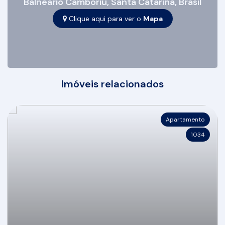
Balneário Camboriú
,
Santa Catarina
,
Brasil
Clique aqui para ver o
Mapa
Imóveis relacionados
Apartamento
1034