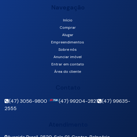
Navegação
Início
Avenida Atlântica, 3066, 1003, 88330-021, Centro, Balneário
Comprar
Camboriú, Santa Catarina, Brasil
Alugar
Empreendimentos
Sobre nós
Anunciar imóvel
Entrar em contato
Área do cliente
Contato
(47) 3056-9800
(47) 99204-2821
(47) 99635-
2555
Atendimento