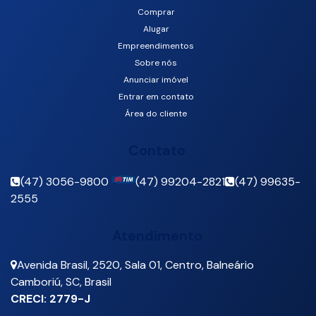
Comprar
Centro, Balneário Camboriú, Santa Catarina, Brasil
Alugar
Empreendimentos
Sobre nós
Anunciar imóvel
Entrar em contato
Área do cliente
Contato
(47) 3056-9800
(47) 99204-2821
(47) 99635-
2555
Atendimento
Avenida Brasil
,
2520
,
Sala 01
,
Centro
,
Balneário
Camboriú
,
SC
,
Brasil
CRECI: 2779-J