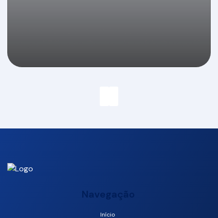
Apartamento à venda, 04 suítes, 176m2, 03
vagas, 2º Quadra Centro, Balneário Camboriú
Navegação
Início