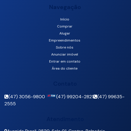
Navegação
Início
Rua 3604, 88330-236, Centro, Balneário Camboriú, Santa
Comprar
Catarina, Brasil
Alugar
Empreendimentos
Sobre nós
Anunciar imóvel
Entrar em contato
Área do cliente
Contato
(47) 3056-9800
(47) 99204-2821
(47) 99635-
2555
Atendimento