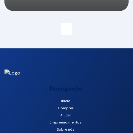
Navegação
Início
Comprar
Centro, Camboriú, Santa Catarina, Brasil
Alugar
Empreendimentos
Sobre nós