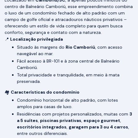
Localizado em
Camboriú/SC
, a apenas poucos minutos do
centro de Balneário Camboriú, esse empreendimento combina
o luxo de um condomínio fechado de alto padrão com um
campo de golfe oficial e atracadouros náuticos privativos –
oferecendo um estilo de vida completo para quem busca
conforto, segurança e contato com a natureza.
📍
Localização privilegiada
Situado às margens do
Rio Camboriú
, com acesso
navegável ao mar.
Fácil acesso à BR-101 e à zona central de Balneário
Camboriú.
Total privacidade e tranquilidade, em meio à mata
preservada.
🏘️
Características do condomínio
Condomínio horizontal de alto padrão, com lotes
amplos para casas de luxo.
Residências com projetos personalizados, muitas com
3
a 5 suítes
,
piscinas privativas
,
espaço gourmet
,
escritórios integrados
,
garagem para 3 ou 4 carros
,
entre outros diferenciais.