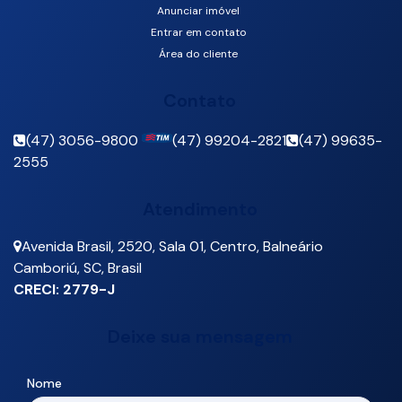
Anunciar imóvel
Entrar em contato
Área do cliente
Contato
(47) 3056-9800
(47) 99204-2821
(47) 99635-
2555
Atendimento
Avenida Brasil
,
2520
,
Sala 01
,
Centro
,
Balneário
Camboriú
,
SC
,
Brasil
CRECI: 2779-J
Deixe sua mensagem
Nome