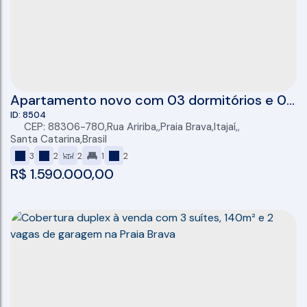
Apartamento novo com 03 dormitórios e 02
vagas no Ed. Duo, Praia Brava em Itajaí
8504
CEP: 88306-780
,
Rua Aririba
,
Praia Brava
,
Itajaí
,
Santa Catarina
,
Brasil
3
2
2
1
2
R$
1.590.000,00