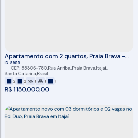
Apartamento com 2 quartos, Praia Brava -
Itajaí
8955
CEP: 88306-780
,
Rua Aririba
,
Praia Brava
,
Itajaí
,
Santa Catarina
,
Brasil
2
2
1
1
1
R$
1.150.000,00