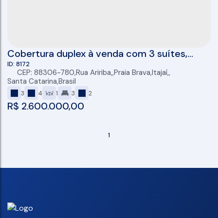
Cobertura duplex à venda com 3 suítes,
140m² e 2 vagas de garagem na Praia Brava
8172
CEP: 88306-780
,
Rua Aririba
,
Praia Brava
,
Itajaí
,
Santa Catarina
,
Brasil
3
4
1
3
2
R$
2.600.000,00
1