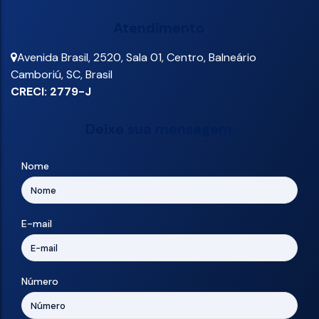
Atendimento
Avenida Brasil
,
2520
,
Sala 01
,
Centro
,
Balneário
Camboriú
,
SC
,
Brasil
CRECI: 2779-J
Deixe sua mensagem
Nome
E-mail
Número