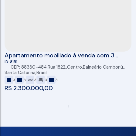
Apartamento mobiliado à venda com 3
suítes, sacada ampla, 3 vagas de garagem,
8151
CEP: 88330-484
,
Rua 1822
,
Centro
,
Balneário Camboriú
,
143m² no centro de Balneário Camboriú
Santa Catarina
,
Brasil
3
3
3
3
3
R$
2.300.000,00
1